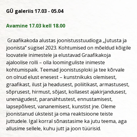
GÜ galeriis 17.03 - 05.04
Avamine 17.03 kell 18.00
Graafikakoda alustas joonistusstuudioga „Jutusta ja
joonista” sügisel 2023. Kohtumised on mõeldud kõigile
loovatele inimestele ja elustavad Graafikakoja
ajaloolise rolli – olla loominguliste inimeste
kohtumispaik. Teemad joonistusploki ja tee kõrvale
on olnud elust enesest – kunstnikuks olemisest,
graafikast, ilust ja headusest, poliitikast, armastusest,
sõprusest, hirmust, sõjast, kollasest ajakirjandusest,
unenägudest, paranähtustest, ennustamisest,
lapsepõlvest, vananemisest, kunstist jne. Oleme
joonistanud üksteist ja oma reaktsioone teiste
juttudele. Igal korral sõnastasime ka jutu teema, aga
allusime sellele, kuhu jutt ja joon tüürisid.