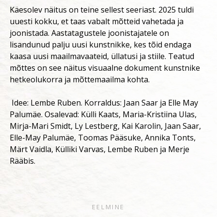
Käesolev näitus on teine sellest seeriast. 2025 tuldi
uuesti kokku, et taas vabalt mõtteid vahetada ja
joonistada. Aastatagustele joonistajatele on
lisandunud palju uusi kunstnikke, kes tõid endaga
kaasa uusi maailmavaateid, üllatusi ja stiile. Teatud
mõttes on see näitus visuaalne dokument kunstnike
hetkeolukorra ja mõttemaailma kohta.
Idee: Lembe Ruben. Korraldus: Jaan Saar ja Elle May
Palumäe. Osalevad: Külli Kaats, Maria-Kristiina Ulas,
Mirja-Mari Smidt, Ly Lestberg, Kai Karolin, Jaan Saar,
Elle-May Palumäe, Toomas Pääsuke, Annika Tonts,
Märt Vaidla, Külliki Varvas, Lembe Ruben ja Merje
Rääbis.
EELMINE