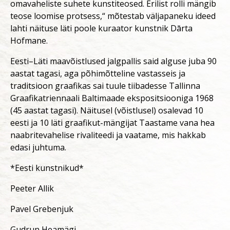
omavaheliste suhete kunstiteosed. Erilist rolli mängib
teose loomise protsess,“ mõtestab väljapaneku ideed
lahti näituse läti poole kuraator kunstnik Dārta
Hofmane.
Eesti–Läti maavõistlused jalgpallis said alguse juba 90
aastat tagasi, aga põhimõtteline vastasseis ja
traditsioon graafikas sai tuule tiibadesse Tallinna
Graafikatriennaali Baltimaade ekspositsiooniga 1968
(45 aastat tagasi). Näitusel (võistlusel) osalevad 10
eesti ja 10 läti graafikut-mängijat Taastame vana hea
naabritevahelise rivaliteedi ja vaatame, mis hakkab
edasi juhtuma.
*Eesti kunstnikud*
Peeter Allik
Pavel Grebenjuk
Gudrun Heamägi