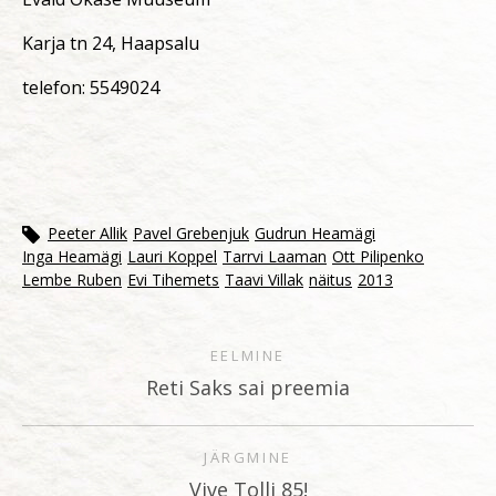
Karja tn 24, Haapsalu
telefon: 5549024
Peeter Allik
Pavel Grebenjuk
Gudrun Heamägi
Inga Heamägi
Lauri Koppel
Tarrvi Laaman
Ott Pilipenko
Lembe Ruben
Evi Tihemets
Taavi Villak
näitus
2013
EELMINE
Reti Saks sai preemia
JÄRGMINE
Vive Tolli 85!