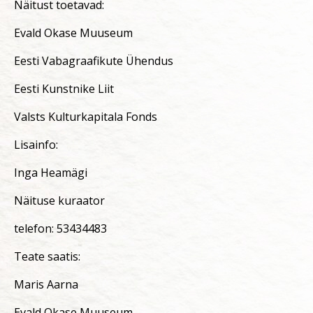
Näitust toetavad:
Evald Okase Muuseum
Eesti Vabagraafikute Ühendus
Eesti Kunstnike Liit
Valsts Kulturkapitala Fonds
Lisainfo:
Inga Heamägi
Näituse kuraator
telefon: 53434483
Teate saatis:
Maris Aarna
Evald Okase Muuseum