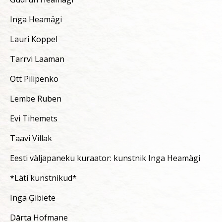
Inga Heamägi
Lauri Koppel
Tarrvi Laaman
Ott Pilipenko
Lembe Ruben
Evi Tihemets
Taavi Villak
Eesti väljapaneku kuraator: kunstnik Inga Heamägi
*Läti kunstnikud*
Inga Ģibiete
Dārta Hofmane