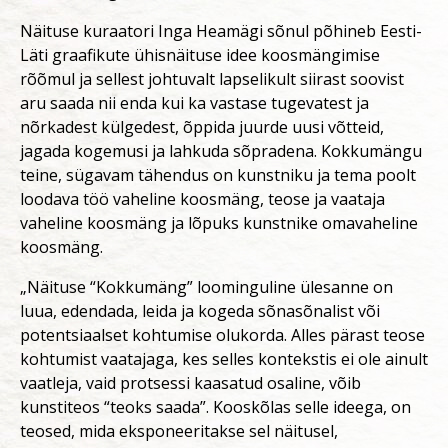
Näituse kuraatori Inga Heamägi sõnul põhineb Eesti-
Läti graafikute ühisnäituse idee koosmängimise
rõõmul ja sellest johtuvalt lapselikult siirast soovist
aru saada nii enda kui ka vastase tugevatest ja
nõrkadest külgedest, õppida juurde uusi võtteid,
jagada kogemusi ja lahkuda sõpradena. Kokkumängu
teine, sügavam tähendus on kunstniku ja tema poolt
loodava töö vaheline koosmäng, teose ja vaataja
vaheline koosmäng ja lõpuks kunstnike omavaheline
koosmäng.
„Näituse “Kokkumäng” loominguline ülesanne on
luua, edendada, leida ja kogeda sõnasõnalist või
potentsiaalset kohtumise olukorda. Alles pärast teose
kohtumist vaatajaga, kes selles kontekstis ei ole ainult
vaatleja, vaid protsessi kaasatud osaline, võib
kunstiteos “teoks saada”. Kooskõlas selle ideega, on
teosed, mida eksponeeritakse sel näitusel,