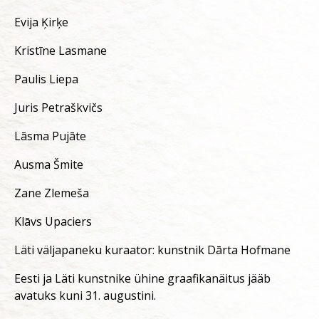
Evija Ķirķe
Kristīne Lasmane
Paulis Liepa
Juris Petraškvičs
Lāsma Pujāte
Ausma Šmite
Zane Zlemeša
Klāvs Upaciers
Läti väljapaneku kuraator: kunstnik Dārta Hofmane
Eesti ja Läti kunstnike ühine graafikanäitus jääb
avatuks kuni 31. augustini.