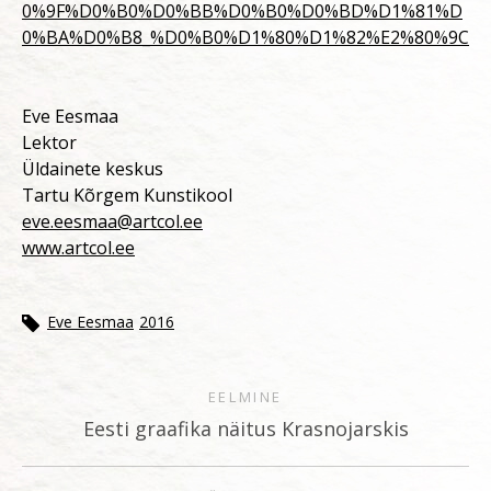
0%9F%D0%B0%D0%BB%D0%B0%D0%BD%D1%81%D
0%BA%D0%B8_%D0%B0%D1%80%D1%82%E2%80%9C
Eve Eesmaa
Lektor
Üldainete keskus
Tartu Kõrgem Kunstikool
eve.eesmaa@artcol.ee
www.artcol.ee
Eve Eesmaa
2016
EELMINE
Eesti graafika näitus Krasnojarskis