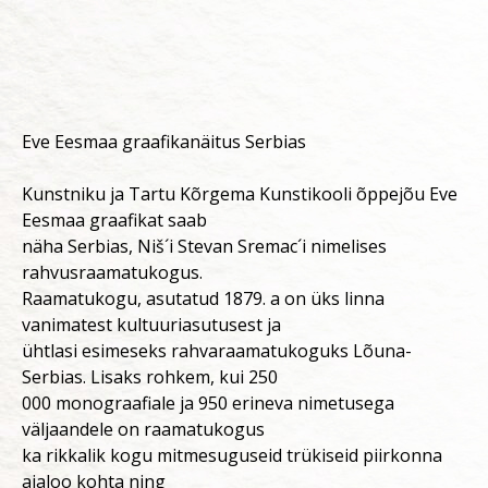
Eve Eesmaa graafikanäitus Serbias
Kunstniku ja Tartu Kõrgema Kunstikooli õppejõu Eve
Eesmaa graafikat saab
näha Serbias, Niš´i Stevan Sremac´i nimelises
rahvusraamatukogus.
Raamatukogu, asutatud 1879. a on üks linna
vanimatest kultuuriasutusest ja
ühtlasi esimeseks rahvaraamatukoguks Lõuna-
Serbias. Lisaks rohkem, kui 250
000 monograafiale ja 950 erineva nimetusega
väljaandele on raamatukogus
ka rikkalik kogu mitmesuguseid trükiseid piirkonna
ajaloo kohta ning