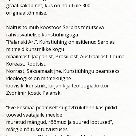
graafikakabinet, kus on hoiul üle 300
originaaltõmmise.
Näitus toimub koostöös Serbias tegutseva
rahvusvahelise kunstiühinguga
“Palanski Art”. Kunstiühing on esitlenud Serbias
mitmeid kunstnikke kogu
maailmast: Jaapanist, Brasiiliast, Austraaliast, Lõuna-
Koreast, Rootsist,
Norrast, Saksamaalt jne. Kunstiühingu peamiseks
ideoloogiks on mitmekülgne
loovisik, kunstnik, kirjanik ja teoloogiadoktor
Zvonimir Kostic Palanski.
“Eve Eesmaa peamiselt sügavtrükitehnikas pildid
toovad vaatajaile meelde
muretud mängud, rõõmud ja suured lootused”,
märgib näitusetutvustuses