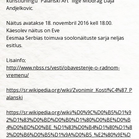
kunstiühingu “Palanski Art” liige Miodrag Daja
Andjelkovic.
Näitus avatakse 18. novembril 2016 kell 18.00.
Käesolev näitus on Eve
Eesmaa Serbias toimuva soolonäituste sarja neljas
esitlus.
Lisainfo;
http://www.nbss.rs/vesti/obavestenje-o-radnom-
vremenu/
https://sr.wikipedia.org/wiki/Zvonimir_Kosti%C4%87_P
alanski
https://sr.wikipedia.org/wiki/%D0%9C%D0%B5%D1%9
2%D1%83%D0%BD%D0%B0%D1%80%D0%BE%D0%B
4%D0%BD%D0%BE_%D1%83%D0%B4%D1%80%D1%8
3%D0%B6%D0%B5%D1%9A%D0%B5_%E2%80%9E%D