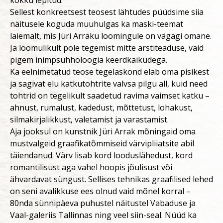
Sellest konkreetsest teosest lähtudes püüdsime siia
näitusele koguda muuhulgas ka maski-teemat
laiemalt, mis Jüri Arraku loomingule on vägagi omane.
Ja loomulikult pole tegemist mitte arstiteaduse, vaid
pigem inimpsühholoogia keerdkäikudega.
Ka eelnimetatud teose tegelaskond elab oma pisikest
ja sagivat elu katkutohtrite valvsa pilgu all, kuid need
tohtrid on tegelikult saadetud ravima vaimset katku –
ahnust, rumalust, kadedust, mõttetust, lohakust,
silmakirjalikkust, valetamist ja varastamist.
Aja jooksul on kunstnik Jüri Arrak mõningaid oma
mustvalgeid graafikatõmmiseid värvipliiatsite abil
täiendanud. Värv lisab kord looduslähedust, kord
romantilisust aga vahel hoopis jõulisust või
ähvardavat süngust. Sellises tehnikas graafilised lehed
on seni avalikkuse ees olnud vaid mõnel korral –
80nda sünnipäeva puhustel näitustel Vabaduse ja
Vaal-galeriis Tallinnas ning veel siin-seal. Nüüd ka