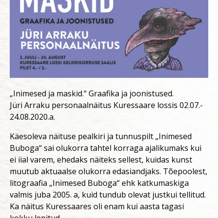
„Inimesed ja maskid.“ Graafika ja joonistused.
Jüri Arraku personaalnäitus Kuressaare lossis 02.07.-
24.08.2020.a.
Käesoleva näituse pealkiri ja tunnuspilt „Inimesed
Buboga“ sai olukorra tahtel korraga ajalikumaks kui
ei iial varem, ehedaks näiteks sellest, kuidas kunst
muutub aktuaalse olukorra edasiandjaks. Tõepoolest,
litograafia „Inimesed Buboga“ ehk katkumaskiga
valmis juba 2005. a, kuid tundub olevat justkui tellitud.
Ka näitus Kuressaares oli enam kui aasta tagasi
kokku lepitud.