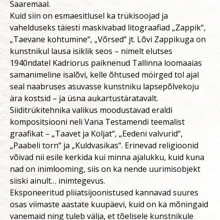
Saaremaal.
Kuid siin on esmaesitlusel ka trükisoojad ja
vahelduseks täiesti maskivabad litograafiad „Zappik“,
„Taevane kohtumine“, „Võrsed“ jt. Lõvi Zappikuga on
kunstnikul lausa isiklik seos – nimelt elutses
1940ndatel Kadriorus paiknenud Tallinna loomaaias
samanimeline isalõvi, kelle õhtused möirged tol ajal
seal naabruses asuvasse kunstniku lapsepõlvekoju
ära kostsid – ja üsna aukartustäratavalt.
Siiditrükitehnika valikus moodustavad eraldi
kompositsiooni neli Vana Testamendi teemalist
graafikat – „Taavet ja Koljat“, „Eedeni valvurid“,
„Paabeli torn“ ja „Kuldvasikas“. Erinevad religioonid
võivad nii esile kerkida kui minna ajalukku, kuid kuna
nad on inimlooming, siis on ka nende uurimisobjekt
siiski ainult… inimtegevus.
Eksponeeritud pliiatsijoonistused kannavad suures
osas viimaste aastate kuupäevi, kuid on ka mõningaid
vanemaid ning tuleb välja, et tõelisele kunstnikule