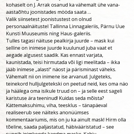
kohaselt on J. Arrak osanud ka vähemalt ühe vana-
aastaõhtu joonistades mööda saata …
Valik siinsetest joonistustest on olnud
personaalnäitustel Tallinna Linnagaleriis, Pärnu Uue
Kunsti Muuseumis ning Haus-galeriis.
Tulles tagasi näituse pealkirja juurde – mask kui
selline on inimese juurde kuulunud juba vaat et
aegade algusest saadik. Kas ennast varjata,
kaunistada, teisi hirmutada või ligi meelitada – ikka
jääb inimese „alasti“ näost ja pärisminast väheks.
Vähemalt nii on inimene ise arvanud. Julgeteks,
teinekord hulljulgetekski on peetud neid, kes oma näo
ja häälega oma isikule truud on – ja selle eest sageli
karistuse ära teeninud! Kuidas seda mõista?
Kättemaksuhimu, viha, teesklus – tänapäeval
realiseerub see näiteks anonüümses
kommentaariumis, mis on ju ka ainult mask! Hirm olla
tõeline, saada paljastatud, häbivääristatud – see
sunnib inimkonda kandma maske. Kahju.