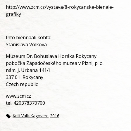
http://www.zcm.cz/vystava/8-rokycanske-bienale-
grafiky
Info biennaali kohta:
Stanislava Volková
Muzeum Dr. Bohuslava Horáka Rokycany
pobočka Západočeského muzea v Plzni, p. o.
nám. J. Urbana 141/I
337 01 Rokycany
Czech republic
www.zcm.cz
tel. 420378370700
Kelli Valk-Kagovere
2016