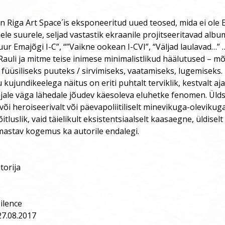
n Riga Art Space´is eksponeeritud uued teosed, mida ei ole E
ele suurele, seljad vastastik ekraanile projitseeritavad album
“Suur Emajõgi I-C”, “”Vaikne ookean I-CVI”, “Väljad laulavad…”
auli ja mitme teise inimese minimalistlikud häälutused – mõ
füüsiliseks puuteks / sirvimiseks, vaatamiseks, lugemiseks.
 kujundikeelega näitus on eriti puhtalt terviklik, kestvalt aj
jale väga lähedale jõudev käesoleva eluhetke fenomen. Ülds
 või heroiseerivalt või päevapoliitiliselt minevikuga-olevikug
tluslik, vaid täielikult eksistentsiaalselt kaasaegne, üldiselt 
astav kogemus ka autorile endalegi.
torija
Silence
27.08.2017