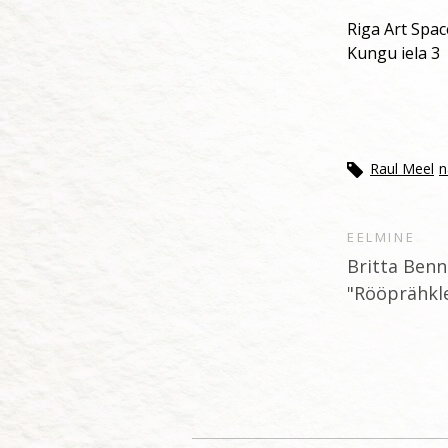
Riga Art Spac
Kungu iela 3
Raul Meel
n
EELMINE
Britta Ben
"Rööprähkle