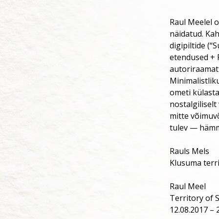
Raul Meelel o
näidatud. Kah
digipiltide (
etendused + R
autoriraamat 
Minimalistliku
ometi külasta
nostalgiliselt
mitte võimuvõi
tulev — hämm
Rauls Mels
Klusuma terri
Raul Meel
Territory of 
12.08.2017 – 