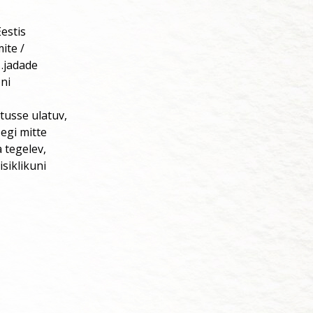
estis
ite /
 …jadade
ni
atusse ulatuv,
egi mitte
a tegelev,
isiklikuni