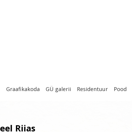
t
Graafikakoda
GÜ galerii
Residentuur
Pood
eel Riias