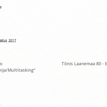
e
äitus
2017
no
Tõnis Laanemaa 80 - E
ija/Multitasking"