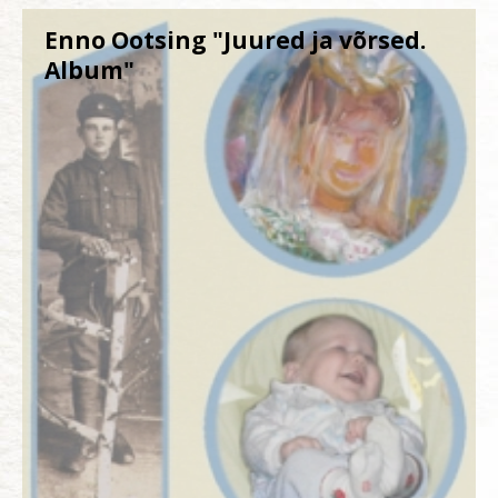
Enno Ootsing "Juured ja võrsed.
Album"