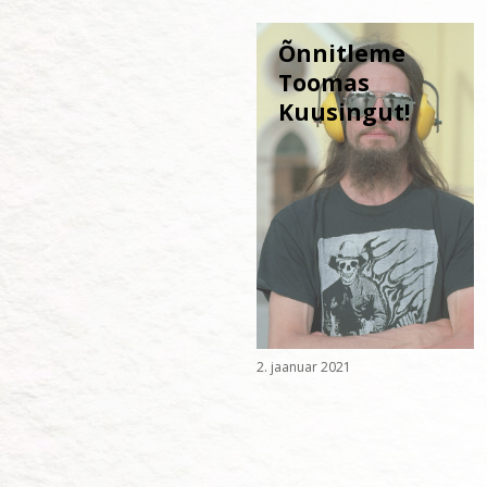
Õnnitleme
Toomas
Kuusingut!
2. jaanuar 2021