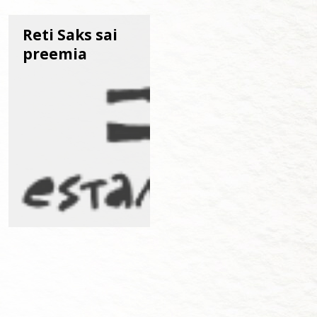
Reti Saks sai
preemia