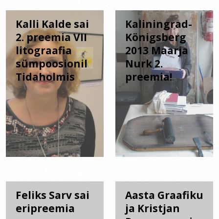
Kalli Kalde sai
Kaliningrad-
2. preemia VII
Königsberg
litograafia
2013 Maarja
sümpoosionil
Nurk 2.
Tidaholmis
preemia!
Feliks Sarv sai
Aasta Graafiku
eripreemia
ja Kristjan