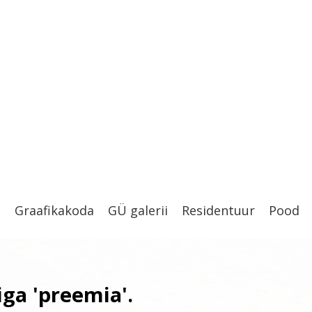
t
Graafikakoda
GÜ galerii
Residentuur
Pood
iga 'preemia'.