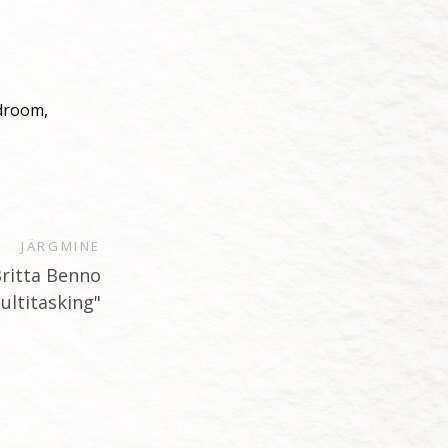
odroom,
JÄRGMINE
ritta Benno
ultitasking"