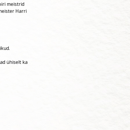
iri meistrid
eister Harri
ikud.
ad ühiselt ka