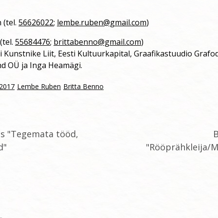
(tel.
56626022
;
lembe.ruben@gmail.com
)
(tel.
55684476
;
brittabenno@gmail.com
)
 Kunstnike Liit, Eesti Kultuurkapital, Graafikastuudio Graf
d OÜ ja Inga Heamägi.
2017
Lembe Ruben
Britta Benno
ts "Tegemata tööd,
B
d"
"Rööprähkleija/M