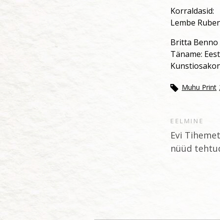
Korraldasid:
Lembe Ruben 
Britta Benno 
Täname: Eesti
Kunstiosakon
Muhu Print
EELMINE
Evi Tiheme
nüüd tehtu