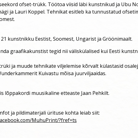
seekord ofset-trükk. Töötoa viisid läbi kunstnikud ja Ubu No
i ja Lauri Koppel. Tehnikat esitleb ka tunnustatud ofsetim
omest.
21 kunstnikku Eestist, Soomest, Ungarist ja Gröönimaalt.
nda graafikakunstist tegid nii väliskülalised kui Eesti kunstn
trüki ja muude tehnikate viljelemise kõrvalt külastasid osalej
Wunderkammerit Kuivastu mõisa juurviljaaidas.
is lõppakordi muusikaline etteaste Jaan Pehkilt.
nfot ja pildimaterjali ürituse kohta leiab siit:
facebook.com/MuhuPrint/?fref=ts