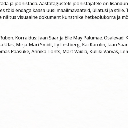
ada ja joonistada. Aastatagustele joonistajatele on lisandun
es tõid endaga kaasa uusi maailmavaateid, üllatusi ja stiile.
e näitus visuaalne dokument kunstnike hetkeolukorra ja m
uben. Korraldus: Jaan Saar ja Elle May Palumäe. Osalevad: Kü
na Ulas, Mirja-Mari Smidt, Ly Lestberg, Kai Karolin, Jaan Saar
mas Pääsuke, Annika Tonts, Märt Vaidla, Külliki Varvas, Le