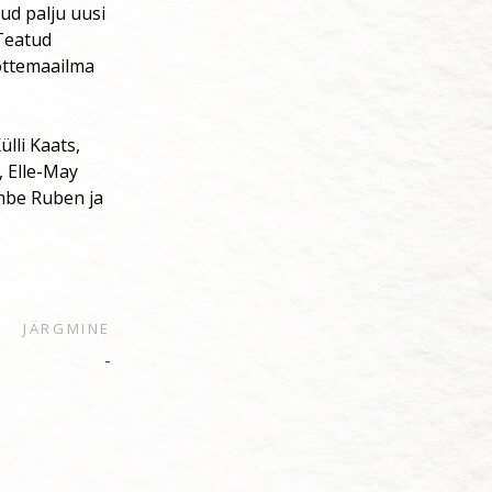
ud palju uusi
 Teatud
õttemaailma
lli Kaats,
, Elle-May
mbe Ruben ja
JÄRGMINE
-