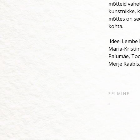
mõtteid vahet
kunstnikke, k
mõttes on se
kohta.
Idee: Lembe R
Maria-Kristii
Palumäe, Too
Merje Rääbis.
EELMINE
-