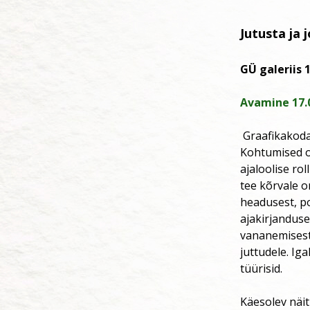
Jutusta ja 
GÜ galeriis 1
Avamine 17.0
Graafikakoda 
Kohtumised on
ajaloolise ro
tee kõrvale o
headusest, po
ajakirjanduse
vananemisest,
juttudele. Ig
tüürisid.
Käesolev näitu