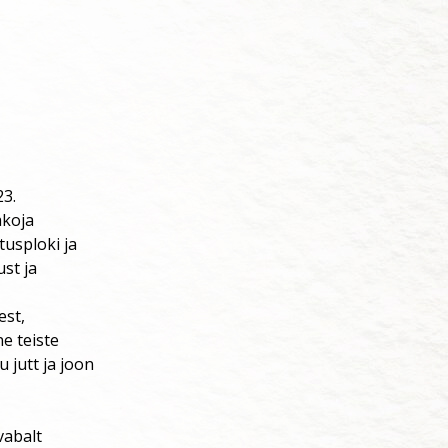
23.
akoja
tusploki ja
ust ja
est,
e teiste
u jutt ja joon
vabalt