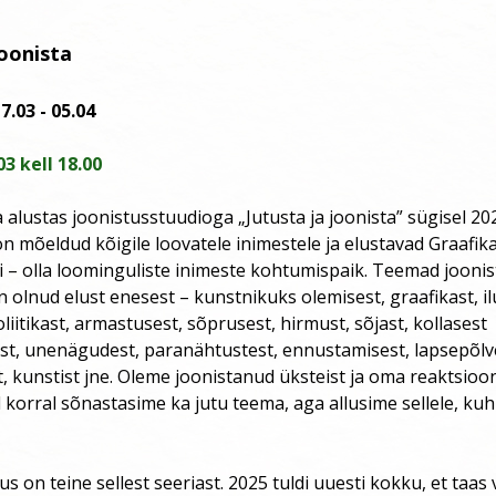
joonista
7.03 - 05.04
3 kell 18.00
alustas joonistusstuudioga „Jutusta ja joonista” sügisel 20
 mõeldud kõigile loovatele inimestele ja elustavad Graafik
lli – olla loominguliste inimeste kohtumispaik. Teemad joonis
n olnud elust enesest – kunstnikuks olemisest, graafikast, il
liitikast, armastusest, sõprusest, hirmust, sõjast, kollasest
st, unenägudest, paranähtustest, ennustamisest, lapsepõlv
 kunstist jne. Oleme joonistanud üksteist ja oma reaktsioon
al korral sõnastasime ka jutu teema, aga allusime sellele, kuh
s on teine sellest seeriast. 2025 tuldi uuesti kokku, et taas 