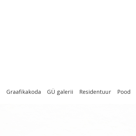
t
Graafikakoda
GÜ galerii
Residentuur
Pood