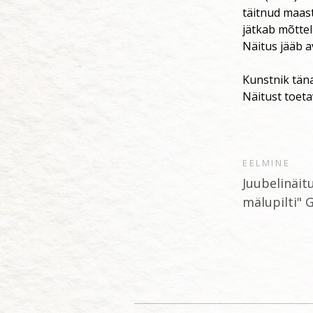
täitnud maast
jätkab mõttel
Näitus jääb a
Kunstnik täna
Näitust toetav
EELMINE
Juubelinäit
mälupilti" G