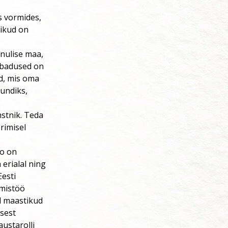
es vormides,
tikud on
hnulise maa,
lubadused on
d, mis oma
undiks,
nstnik. Teda
rimisel
no on
erialal ning
Eesti
imistöö
d maastikud
isest
austarolli