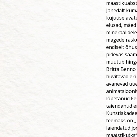
maastikuabst
Jahedalt kuma
kujutise avat
elusad, mäed 
mineraalidele
mägede raskus
endiselt õhus
pidevas saami
muutub hinga
Britta Benno 
huvitavad eri
avanevad uue
animatsiooni
lõpetanud Ees
täiendanud en
Kunstiakadeem
teemaks on „
laiendatud jo
maa(stiku)ks”