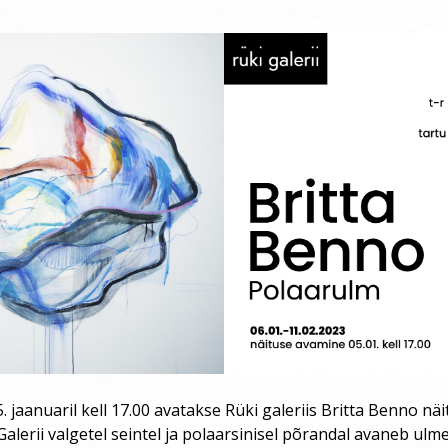
5. jaanuaril kell 17.00 avatakse Rüki galeriis Britta Benno näi
Galerii valgetel seintel ja polaarsinisel põrandal avaneb ulme