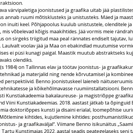
raktsioon.
va värvipaletiga joonistused ja graafika uitab jää plastilist
us annab ruumi mõtisklusteks ja unistusteks. Mäed ja maas
on inuiti keel. Põhjapoolus kuulub unistustele, olenditele ja
, mis võbelevad kõigis maakihtides. Jää vormis meie rändra
 on sirgeks triigitud maa peal rännates endiselt tajutav, 
. Laulvalt voolav jää ja Maa on ebakindlad muutumise vormi
ses ei püsi kunagi paigal. Maastik muutub abstraktseks kuj
vaks olendiks.
(s 1984) on Tallinnas elav ja töötav joonistus- ja graafikaku
 tehnikad ja materjalid ning nende kõrvutamisel ja kombinee
d perspektiivid. Benno joonistuskeel laieneb näituseruumis
tehnikatesse ja kõikehõlmavasse ruumiinstallatsiooni. Ben
ti Kunstiakadeemia bakalaureuse- ja magistriõppe graafika 
d Viini Kunstiakadeemias. 2018. aastast jätkab ta õpinguid 
ia doktoriõppes kunsti ja disaini erialal, loomepõhise uur
Mõtlemine kihtides, kujutlemine kihtides: posthumanistliku
onistus- ja graafikaväljal“. Viimane Benno isikunäitus „Saam
 Tartu Kunstimajas 2022. aastal seadis peategelaseks seni t