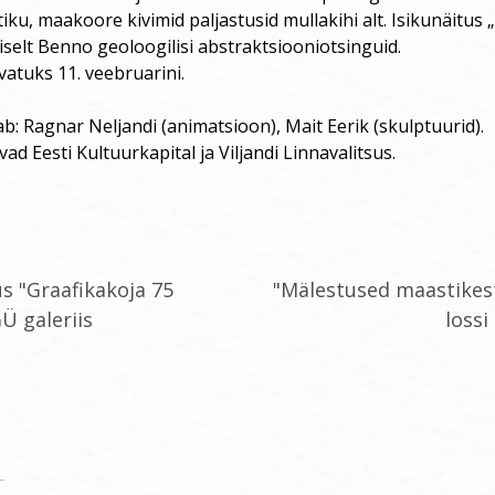
iku, maakoore kivimid paljastusid mullakihi alt. Isikunäitus
iselt Benno geoloogilisi abstraktsiooniotsinguid.
vatuks 11. veebruarini.
b: Ragnar Neljandi (animatsioon), Mait Eerik (skulptuurid).
ad Eesti Kultuurkapital ja Viljandi Linnavalitsus.
us "Graafikakoja 75
"Mälestused maastike
Ü galeriis
lossi