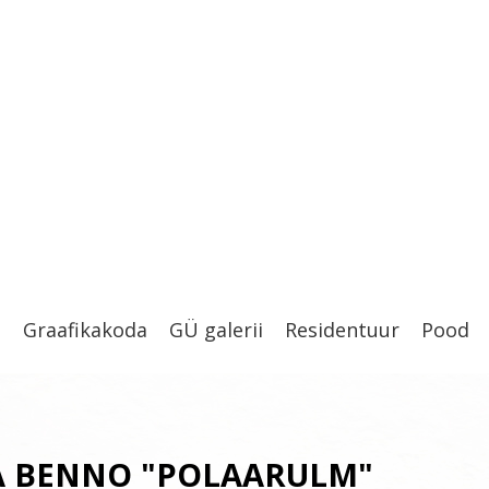
t
Graafikakoda
GÜ galerii
Residentuur
Pood
A BENNO "POLAARULM"