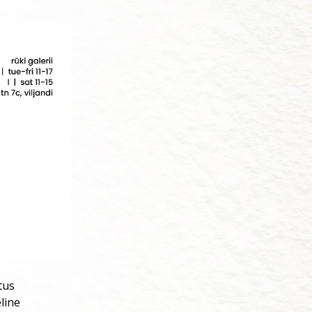
tus
line