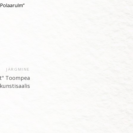
 „Polaarulm“
JÄRGMINE
st" Toompea
 kunstisaalis