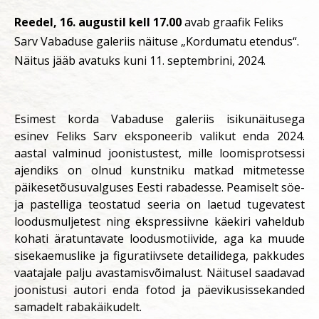
Reedel, 16. augustil kell 17.00
avab graafik Feliks
Sarv Vabaduse galeriis näituse „Kordumatu etendus“.
Näitus jääb avatuks kuni 11. septembrini, 2024.
Esimest korda Vabaduse galeriis isikunäitusega
esinev Feliks Sarv eksponeerib valikut enda 2024.
aastal valminud joonistustest, mille loomisprotsessi
ajendiks on olnud kunstniku matkad mitmetesse
päikesetõusuvalguses Eesti rabadesse. Peamiselt söe-
ja pastelliga teostatud seeria on laetud tugevatest
loodusmuljetest ning ekspressiivne käekiri vaheldub
kohati äratuntavate loodusmotiivide, aga ka muude
sisekaemuslike ja figuratiivsete detailidega, pakkudes
vaatajale palju avastamisvõimalust. Näitusel saadavad
joonistusi autori enda fotod ja päevikusissekanded
samadelt rabakäikudelt.