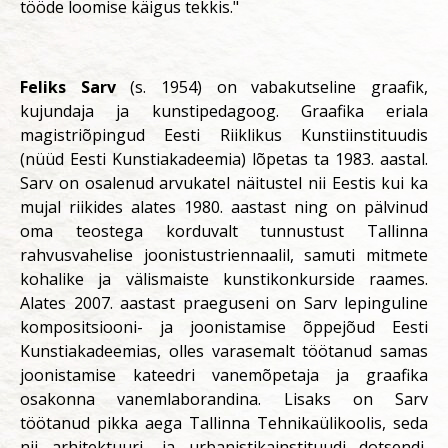
tööde loomise käigus tekkis."
Feliks Sarv
(s. 1954) on vabakutseline graafik,
kujundaja ja kunstipedagoog. Graafika eriala
magistriõpingud Eesti Riiklikus Kunstiinstituudis
(nüüd Eesti Kunstiakadeemia) lõpetas ta 1983. aastal.
Sarv on osalenud arvukatel näitustel nii Eestis kui ka
mujal riikides alates 1980. aastast ning on pälvinud
oma teostega korduvalt tunnustust Tallinna
rahvusvahelise joonistustriennaalil, samuti mitmete
kohalike ja välismaiste kunstikonkurside raames.
Alates 2007. aastast praeguseni on Sarv lepinguline
kompositsiooni- ja joonistamise õppejõud Eesti
Kunstiakadeemias, olles varasemalt töötanud samas
joonistamise kateedri vanemõpetaja ja graafika
osakonna vanemlaborandina. Lisaks on Sarv
töötanud pikka aega Tallinna Tehnikaülikoolis, seda
nii arhitektuuri- ja urbanistikainstituudi dotsendi,