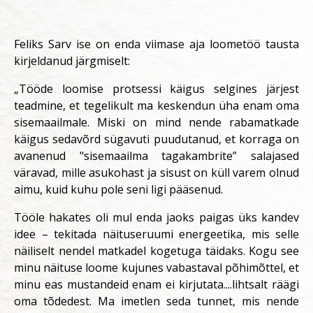
Feliks Sarv ise on enda viimase aja loometöö tausta
kirjeldanud järgmiselt:
„Tööde loomise protsessi käigus selgines järjest
teadmine, et tegelikult ma keskendun üha enam oma
sisemaailmale. Miski on mind nende rabamatkade
käigus sedavõrd sügavuti puudutanud, et korraga on
avanenud "sisemaailma tagakambrite” salajased
väravad, mille asukohast ja sisust on küll varem olnud
aimu, kuid kuhu pole seni ligi pääsenud.
Tööle hakates oli mul enda jaoks paigas üks kandev
idee – tekitada näituseruumi energeetika, mis selle
näiliselt nendel matkadel kogetuga täidaks. Kogu see
minu näituse loome kujunes vabastaval põhimõttel, et
minu eas mustandeid enam ei kirjutata....lihtsalt räägi
oma tõdedest. Ma imetlen seda tunnet, mis nende