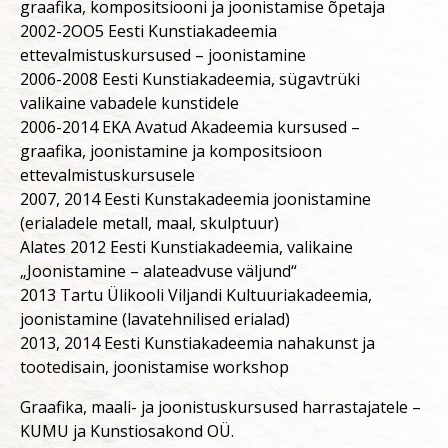
graafika, kompositsiooni ja joonistamise õpetaja
2002-2OO5 Eesti Kunstiakadeemia
ettevalmistuskursused – joonistamine
2006-2008 Eesti Kunstiakadeemia, sügavtrüki
valikaine vabadele kunstidele
2006-2014 EKA Avatud Akadeemia kursused –
graafika, joonistamine ja kompositsioon
ettevalmistuskursusele
2007, 2014 Eesti Kunstakadeemia joonistamine
(erialadele metall, maal, skulptuur)
Alates 2012 Eesti Kunstiakadeemia, valikaine
„Joonistamine – alateadvuse väljund“
2013 Tartu Ülikooli Viljandi Kultuuriakadeemia,
joonistamine (lavatehnilised erialad)
2013, 2014 Eesti Kunstiakadeemia nahakunst ja
tootedisain, joonistamise workshop
Graafika, maali- ja joonistuskursused harrastajatele –
KUMU ja Kunstiosakond OÜ.