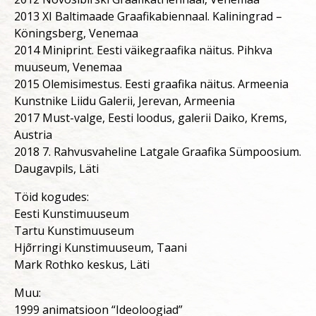
2013 XI Baltimaade Graafikabiennaal. Kaliningrad –
Köningsberg, Venemaa
2014 Miniprint. Eesti väikegraafika näitus. Pihkva
muuseum, Venemaa
2015 Olemisimestus. Eesti graafika näitus. Armeenia
Kunstnike Liidu Galerii, Jerevan, Armeenia
2017 Must-valge, Eesti loodus, galerii Daiko, Krems,
Austria
2018 7. Rahvusvaheline Latgale Graafika Sümpoosium.
Daugavpils, Läti
Töid kogudes:
Eesti Kunstimuuseum
Tartu Kunstimuuseum
Hj
õ
rringi Kunstimuuseum, Taani
Mark Rothko keskus, Läti
Muu:
1999 animatsioon “Ideoloogiad”