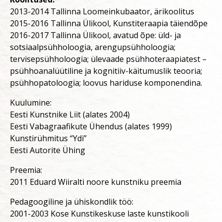
2013-2014 Tallinna Loomeinkubaator, ärikoolitus
2015-2016 Tallinna Ülikool, Kunstiteraapia täiendõpe
2016-2017 Tallinna Ülikool, avatud õpe: üld- ja
sotsiaalpsühholoogia, arengupsühholoogia;
tervisepsühholoogia; ülevaade psühhoteraapiatest –
psühhoanalüütiline ja kognitiiv-käitumuslik teooria;
psühhopatoloogia; loovus hariduse komponendina.
Kuulumine:
Eesti Kunstnike Liit (alates 2004)
Eesti Vabagraafikute Ühendus (alates 1999)
Kunstirühmitus “Ydi”
Eesti Autorite Ühing
Preemia:
2011 Eduard Wiiralti noore kunstniku preemia
Pedagoogiline ja ühiskondlik töö:
2001-2003 Kose Kunstikeskuse laste kunstikooli