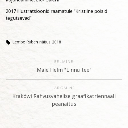
2017 illustratsioonid raamatule “Kristiine poisid
tegutsevad”,
Lembe Ruben
näitus
2018
EELMINE
Maie Helm "Linnu tee"
JÄRGMINE
Krakówi Rahvusvahelise graafikatriennaali
peanäitus