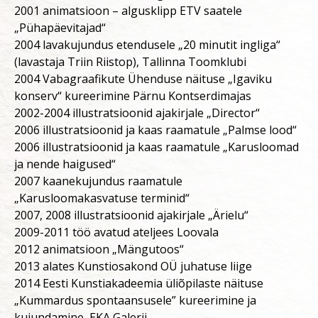
2001 animatsioon – algusklipp ETV saatele
„Pühapäevitajad“
2004 lavakujundus etendusele „20 minutit ingliga“
(lavastaja Triin Riistop), Tallinna Toomklubi
2004 Vabagraafikute Ühenduse näituse „Igaviku
konserv“ kureerimine Pärnu Kontserdimajas
2002-2004 illustratsioonid ajakirjale „Director“
2006 illustratsioonid ja kaas raamatule „Palmse lood“
2006 illustratsioonid ja kaas raamatule „Karusloomad
ja nende haigused“
2007 kaanekujundus raamatule
„Karusloomakasvatuse terminid“
2007, 2008 illustratsioonid ajakirjale „Ärielu“
2009-2011 töö avatud ateljees Loovala
2012 animatsioon „Mängutoos“
2013 alates Kunstiosakond OÜ juhatuse liige
2014 Eesti Kunstiakadeemia üliõpilaste näituse
„Kummardus spontaansusele” kureerimine ja
kujundamine, EKA Galerii