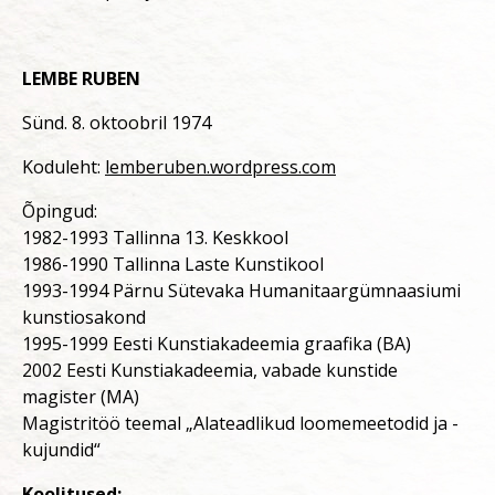
LEMBE RUBEN
Sünd. 8. oktoobril 1974
Koduleht:
lemberuben.wordpress.com
Õpingud:
1982-1993 Tallinna 13. Keskkool
1986-1990 Tallinna Laste Kunstikool
1993-1994 Pärnu Sütevaka Humanitaargümnaasiumi
kunstiosakond
1995-1999 Eesti Kunstiakadeemia graafika (BA)
2002 Eesti Kunstiakadeemia, vabade kunstide
magister (MA)
Magistritöö teemal „Alateadlikud loomemeetodid ja -
kujundid“
Koolitused: