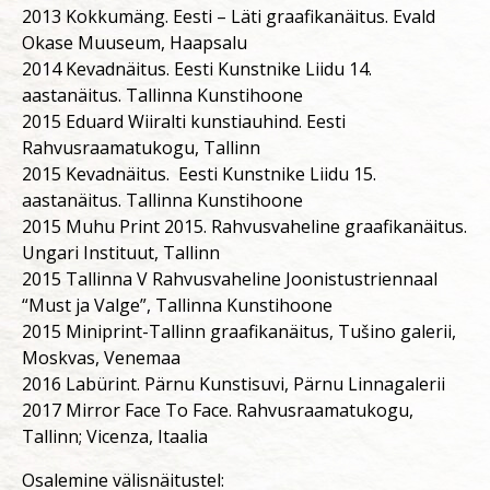
2013 Kokkumäng. Eesti – Läti graafikanäitus. Evald
Okase Muuseum, Haapsalu
2014 Kevadnäitus. Eesti Kunstnike Liidu 14.
aastanäitus. Tallinna Kunstihoone
2015 Eduard Wiiralti kunstiauhind. Eesti
Rahvusraamatukogu, Tallinn
2015 Kevadnäitus. Eesti Kunstnike Liidu 15.
aastanäitus. Tallinna Kunstihoone
2015 Muhu Print 2015. Rahvusvaheline graafikanäitus.
Ungari Instituut, Tallinn
2015 Tallinna V Rahvusvaheline Joonistustriennaal
“Must ja Valge”, Tallinna Kunstihoone
2015 Miniprint-Tallinn graafikanäitus, Tušino galerii,
Moskvas, Venemaa
2016 Labürint. Pärnu Kunstisuvi, Pärnu Linnagalerii
2017 Mirror Face To Face. Rahvusraamatukogu,
Tallinn; Vicenza, Itaalia
Osalemine välisnäitustel: