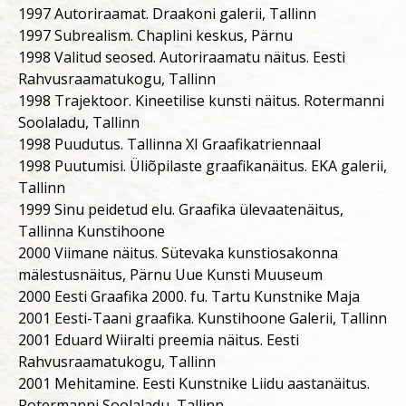
1997 Autoriraamat. Draakoni galerii, Tallinn
1997 Subrealism. Chaplini keskus, Pärnu
1998 Valitud seosed. Autoriraamatu näitus. Eesti
Rahvusraamatukogu, Tallinn
1998 Trajektoor. Kineetilise kunsti näitus. Rotermanni
Soolaladu, Tallinn
1998 Puudutus. Tallinna XI Graafikatriennaal
1998 Puutumisi. Üliõpilaste graafikanäitus. EKA galerii,
Tallinn
1999 Sinu peidetud elu. Graafika ülevaatenäitus,
Tallinna Kunstihoone
2000 Viimane näitus. Sütevaka kunstiosakonna
mälestusnäitus, Pärnu Uue Kunsti Muuseum
2000 Eesti Graafika 2000. fu. Tartu Kunstnike Maja
2001 Eesti-Taani graafika. Kunstihoone Galerii, Tallinn
2001 Eduard Wiiralti preemia näitus. Eesti
Rahvusraamatukogu, Tallinn
2001 Mehitamine. Eesti Kunstnike Liidu aastanäitus.
Rotermanni Soolaladu, Tallinn