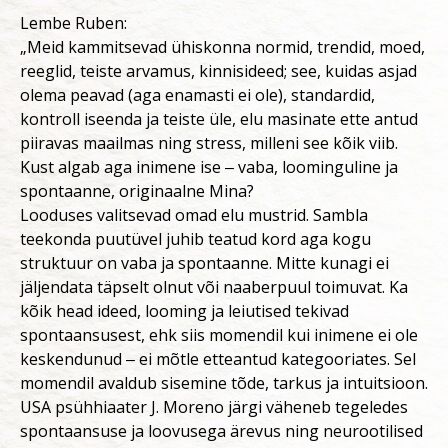
Lembe Ruben:
„Meid kammitsevad ühiskonna normid, trendid, moed,
reeglid, teiste arvamus, kinnisideed; see, kuidas asjad
olema peavad (aga enamasti ei ole), standardid,
kontroll iseenda ja teiste üle, elu masinate ette antud
piiravas maailmas ning stress, milleni see kõik viib.
Kust algab aga inimene ise ‒ vaba, loominguline ja
spontaanne, originaalne Mina?
Looduses valitsevad omad elu mustrid. Sambla
teekonda puutüvel juhib teatud kord aga kogu
struktuur on vaba ja spontaanne. Mitte kunagi ei
jäljendata täpselt olnut või naaberpuul toimuvat. Ka
kõik head ideed, looming ja leiutised tekivad
spontaansusest, ehk siis momendil kui inimene ei ole
keskendunud ‒ ei mõtle etteantud kategooriates. Sel
momendil avaldub sisemine tõde, tarkus ja intuitsioon.
USA psühhiaater J. Moreno järgi väheneb tegeledes
spontaansuse ja loovusega ärevus ning neurootilised