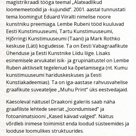
magistrikraadi tööga teemal „Alateadlikud
loomemeetodid ja -kujundid“. 2001. aastal tunnustati
tema loomingut Eduard Viiralti nimelise noore
kunstniku preemiaga. Lembe Rubeni tööd kuuluvad
Eesti Kunstimuuseumi, Tartu Kunstimuuseumi,
Hjõrringi Kunstimuuseumi (Taani) ja Mark Rothko
keskuse (Läti) kogudesse. Ta on Eesti Vabagraafikute
Ühenduse ja Eesti Kunstnike Liidu liige. Lisaks
esinemisele arvukatel isik- ja grupinäitustel on Lembe
Ruben aktiivselt tegelenud ka õpetamisega (nt. Kumu
kunstimuuseumi hariduskeskuses ja Eesti
Kunstiakadeemias). Ta on iga-aastase rahvusvahelise
graafikute suveateljee „Muhu Print“ üks eestvedajaid.
Käesoleval näitusel Draakoni galeriis saab näha
graafiliste lehtede seeriat „Joondumised” ja
fotoanimatsiooni „Kased käivad valged”. Näitus
võrdleb inimese toimimist enda loodud süsteemides ja
looduse loomulikes struktuurides.