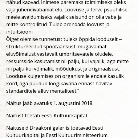
nähud kaovad. Inimese paremaks toimimiseks oleks
vaja juhendivabamat elu. Loovuse ja terve psüühilise
meele avaldumiseks vajalik seisund on olla vaba ja
mitte kontrollitud. Tuleb arendada loovust ja
intuitsiooni.
Õiget olemise tunnetust tuleks õppida looduselt ‒
struktureeritud spontaansust, mugavaimat
eluvõimalust vastavalt ümbritsevatele oludele,
ressursside kasutamist nii palju, kui vajalik, aga mitte
nii palju kui võimalik, mõõdukust ja originaalsust.
Looduse kulgemises on organismile endale kasulik
kord, aga puudub loogikavaba ennast hävitav
standarditele alluv mentaliteet.”
Näitus jääb avatuks 1. augustini 2018.
Näitust toetab Eesti Kultuurkapital.
Näituseid Draakoni galeriis toetavad Eesti
Kultuurkapital ja Eesti Kultuuriministeerium.