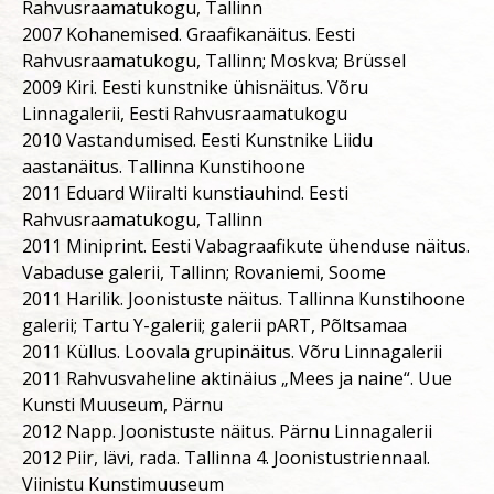
Rahvusraamatukogu, Tallinn
2007 Kohanemised. Graafikanäitus. Eesti
Rahvusraamatukogu, Tallinn; Moskva; Brüssel
2009 Kiri. Eesti kunstnike ühisnäitus. Võru
Linnagalerii, Eesti Rahvusraamatukogu
2010 Vastandumised. Eesti Kunstnike Liidu
aastanäitus. Tallinna Kunstihoone
2011 Eduard Wiiralti kunstiauhind. Eesti
Rahvusraamatukogu, Tallinn
2011 Miniprint. Eesti Vabagraafikute ühenduse näitus.
Vabaduse galerii, Tallinn; Rovaniemi, Soome
2011 Harilik. Joonistuste näitus. Tallinna Kunstihoone
galerii; Tartu Y-galerii; galerii pART, Põltsamaa
2011 Küllus. Loovala grupinäitus. Võru Linnagalerii
2011 Rahvusvaheline aktinäius „Mees ja naine“. Uue
Kunsti Muuseum, Pärnu
2012 Napp. Joonistuste näitus. Pärnu Linnagalerii
2012 Piir, lävi, rada. Tallinna 4. Joonistustriennaal.
Viinistu Kunstimuuseum