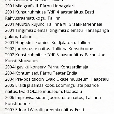
2001 Midigrafik II. Pärnu Linnagalerii.
2001 Kunstirühmitise “Ydi” 4. aastanäitus. Eesti
Rahvusraamatukogu, Tallinn
2001 Muutuv kujund. Tallinna XII Graafikatriennaal
2001 Tingimisi olemas, tingimisi olematu. Hansapanga
galerii, Tallinn
2001 Hingede liikumine. Kuldjalatorn, Tallinn
2002 Joonistuste näitus. Tallinna Kunstihoone
2002 Kunstirühmitise “Ydi” 5. aastanäitus. Pärnu Uue
Kunsti Muuseum
2004 Igaviku konserv. Pärnu Kontserdimaja
2004 Kohtumised. Pärnu Teater Endla
2004 Pre-positsioon. Evald Okase muuseum, Haapsalu
2005 Eraldi ja samas koos. Loominguliste paaride
näitus. Evald Okase muuseum, Haapsalu
2006 Improvisatsioon. Joonistuste näitus, Tallinna
Kunstihoone
2007 Eduard Wiiralti preemia näitus. Eesti