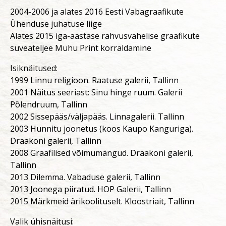
2004-2006 ja alates 2016 Eesti Vabagraafikute
Ühenduse juhatuse liige
Alates 2015 iga-aastase rahvusvahelise graafikute
suveateljee Muhu Print korraldamine
Isiknäitused:
1999 Linnu religioon. Raatuse galerii, Tallinn
2001 Näitus seeriast: Sinu hinge ruum. Galerii
Põlendruum, Tallinn
2002 Sissepääs/väljapääs. Linnagalerii. Tallinn
2003 Hunnitu joonetus (koos Kaupo Kanguriga).
Draakoni galerii, Tallinn
2008 Graafilised võimumängud. Draakoni galerii,
Tallinn
2013 Dilemma. Vabaduse galerii, Tallinn
2013 Joonega piiratud. HOP Galerii, Tallinn
2015 Märkmeid ärikoolituselt. Kloostriait, Tallinn
Valik ühisnäitusi: