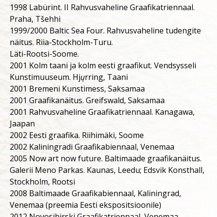
1998 Labürint. II Rahvusvaheline Graafikatriennaal.
Praha, Tšehhi
1999/2000 Baltic Sea Four. Rahvusvaheline tudengite
näitus. Riia-Stockholm-Turu.
Läti-Rootsi-Soome.
2001 Kolm taani ja kolm eesti graafikut. Vendsysseli
Kunstimuuseum. Hj
ų
rring, Taani
2001 Bremeni Kunstimess, Saksamaa
2001 Graafikanäitus. Greifswald, Saksamaa
2001 Rahvusvaheline Graafikatriennaal. Kanagawa,
Jaapan
2002 Eesti graafika. Riihimäki, Soome
2002 Kaliningradi Graafikabiennaal, Venemaa
2005 Now art now future. Baltimaade graafikanäitus.
Galerii Meno Parkas. Kaunas, Leedu; Edsvik Konsthall,
Stockholm, Rootsi
2008 Baltimaade Graafikabiennaal, Kaliningrad,
Venemaa (preemia Eesti ekspositsioonile)
2012 Novosibirski Graafikatriennaal, Venemaa