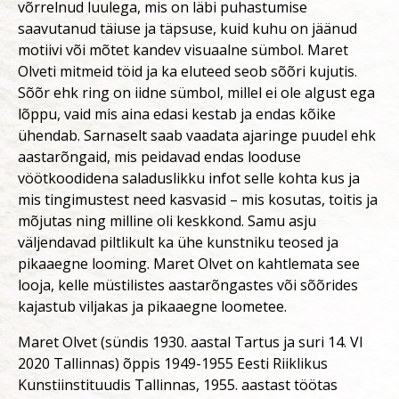
võrrelnud luulega, mis on läbi puhastumise
saavutanud täiuse ja täpsuse, kuid kuhu on jäänud
motiivi või mõtet kandev visuaalne sümbol. Maret
Olveti mitmeid töid ja ka eluteed seob sõõri kujutis.
Sõõr ehk ring on iidne sümbol, millel ei ole algust ega
lõppu, vaid mis aina edasi kestab ja endas kõike
ühendab. Sarnaselt saab vaadata ajaringe puudel ehk
aastarõngaid, mis peidavad endas looduse
vöötkoodidena saladuslikku infot selle kohta kus ja
mis tingimustest need kasvasid – mis kosutas, toitis ja
mõjutas ning milline oli keskkond. Samu asju
väljendavad piltlikult ka ühe kunstniku teosed ja
pikaaegne looming. Maret Olvet on kahtlemata see
looja, kelle müstilistes aastarõngastes või sõõrides
kajastub viljakas ja pikaaegne loometee.
Maret Olvet (sündis 1930. aastal Tartus ja suri 14. VI
2020 Tallinnas) õppis 1949-1955 Eesti Riiklikus
Kunstiinstituudis Tallinnas, 1955. aastast töötas