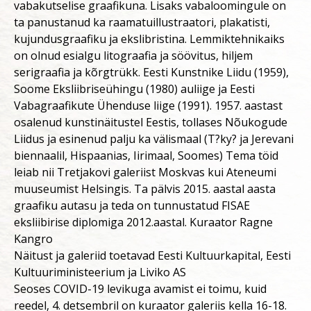
vabakutselise graafikuna. Lisaks vabaloomingule on
ta panustanud ka raamatuillustraatori, plakatisti,
kujundusgraafiku ja ekslibristina. Lemmiktehnikaiks
on olnud esialgu litograafia ja söövitus, hiljem
serigraafia ja kõrgtrükk. Eesti Kunstnike Liidu (1959),
Soome Eksliibriseühingu (1980) auliige ja Eesti
Vabagraafikute Ühenduse liige (1991). 1957. aastast
osalenud kunstinäitustel Eestis, tollases Nõukogude
Liidus ja esinenud palju ka välismaal (T?ky? ja Jerevani
biennaalil, Hispaanias, Iirimaal, Soomes) Tema töid
leiab nii Tretjakovi galeriist Moskvas kui Ateneumi
muuseumist Helsingis. Ta pälvis 2015. aastal aasta
graafiku autasu ja teda on tunnustatud FISAE
eksliibirise diplomiga 2012.aastal. Kuraator Ragne
Kangro
Näitust ja galeriid toetavad Eesti Kultuurkapital, Eesti
Kultuuriministeerium ja Liviko AS
Seoses COVID-19 levikuga avamist ei toimu, kuid
reedel, 4. detsembril on kuraator galeriis kella 16-18.