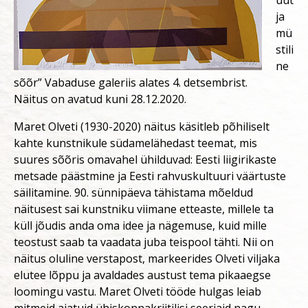
üüt
ja
mü
stili
ne
sõõr” Vabaduse galeriis alates 4. detsembrist.
Näitus on avatud kuni 28.12.2020.
Maret Olveti (1930-2020) näitus käsitleb põhiliselt
kahte kunstnikule südamelähedast teemat, mis
suures sõõris omavahel ühilduvad: Eesti liigirikaste
metsade päästmine ja Eesti rahvuskultuuri väärtuste
säilitamine. 90. sünnipäeva tähistama mõeldud
näitusest sai kunstniku viimane etteaste, millele ta
küll jõudis anda oma idee ja nägemuse, kuid mille
teostust saab ta vaadata juba teispool tähti. Nii on
näitus oluline verstapost, markeerides Olveti viljaka
elutee lõppu ja avaldades austust tema pikaaegse
loomingu vastu. Maret Olveti tööde hulgas leiab