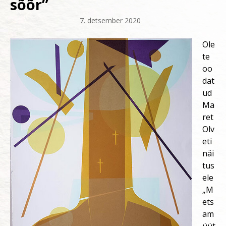
sõõr”
7. detsember 2020
–
Ole
te
oo
dat
ud
Ma
ret
Olv
eti
näi
tus
ele
„M
ets
am