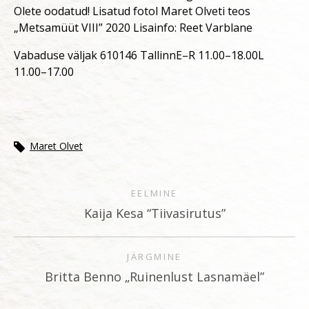
Olete oodatud! Lisatud fotol Maret Olveti teos
„Metsamüüt VIII” 2020 Lisainfo: Reet Varblane
Vabaduse väljak 610146 TallinnE–R 11.00–18.00L
11.00–17.00
Maret Olvet
EELMINE
Kaija Kesa “Tiivasirutus”
JÄRGMINE
Britta Benno „Ruinenlust Lasnamäel”