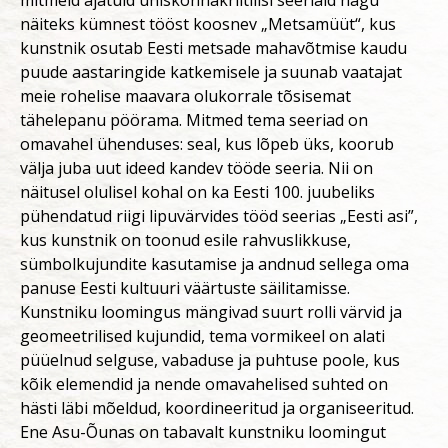
mitmeid ajatuid ühiskonnakriitilisi seeriaid nagu
näiteks kümnest tööst koosnev „Metsamüüt“, kus
kunstnik osutab Eesti metsade mahavõtmise kaudu
puude aastaringide katkemisele ja suunab vaatajat
meie rohelise maavara olukorrale tõsisemat
tähelepanu pöörama. Mitmed tema seeriad on
omavahel ühenduses: seal, kus lõpeb üks, koorub
välja juba uut ideed kandev tööde seeria. Nii on
näitusel olulisel kohal on ka Eesti 100. juubeliks
pühendatud riigi lipuvärvides tööd seerias „Eesti asi”,
kus kunstnik on toonud esile rahvuslikkuse,
sümbolkujundite kasutamise ja andnud sellega oma
panuse Eesti kultuuri väärtuste säilitamisse.
Kunstniku loomingus mängivad suurt rolli värvid ja
geomeetrilised kujundid, tema vormikeel on alati
püüelnud selguse, vabaduse ja puhtuse poole, kus
kõik elemendid ja nende omavahelised suhted on
hästi läbi mõeldud, koordineeritud ja organiseeritud.
Ene Asu-Õunas on tabavalt kunstniku loomingut