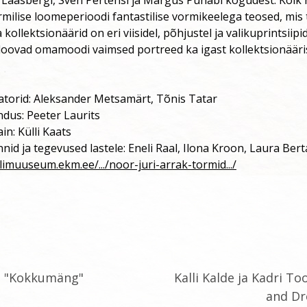
milise loomeperioodi fantastilise vormikeelega teosed, mis 
kollektsionäärid on eri viisidel, põhjustel ja valikuprintsiipi
oovad omamoodi vaimsed portreed ka igast kollektsionääris
atorid: Aleksander Metsamärt, Tõnis Tatar
dus: Peeter Laurits
ain: Külli Kaats
d ja tegevused lastele: Eneli Raal, Ilona Kroon, Laura Bert
limuuseum.ekm.ee/.../noor-juri-arrak-tormid.../
li "Kokkumäng"
Kalli Kalde ja Kadri T
and D