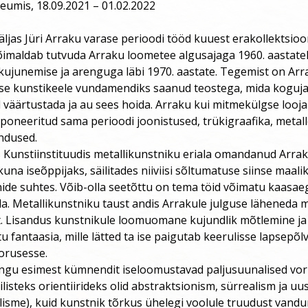
eumis, 18.09.2021 – 01.02.2022
äljas Jüri Arraku varase perioodi tööd kuuest erakollektsioon
õimaldab tutvuda Arraku loometee algusajaga 1960. aastatel
 kujunemise ja arenguga läbi 1970. aastate. Tegemist on Ar
ise kunstikeele vundamendiks saanud teostega, mida kogujat
väärtustada ja au sees hoida. Arraku kui mitmekülgse looja
poneeritud sama perioodi joonistused, trükigraafika, metall
ndused.
us Kunstiinstituudis metallikunstniku eriala omandanud Arrak 
una iseõppijaks, säilitades niiviisi sõltumatuse siinse maali
ide suhtes. Võib-olla seetõttu on tema töid võimatu kaasa
a. Metallikunstniku taust andis Arrakule julguse läheneda m
lt. Lisandus kunstnikule loomuomane kujundlik mõtlemine ja
antaasia, mille lätted ta ise paigutab keerulisse lapsepõlv
orusesse.
ngu esimest kümnendit iseloomustavad paljusuunalised vor
lilisteks orientiirideks olid abstraktsionism, sürrealism ja uu
isme), kuid kunstnik tõrkus ühelegi voolule truudust vandu