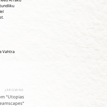
tundliku
del
t.
a Vahtra
JÄRGMINE
oom "Utopias
reamscapes"