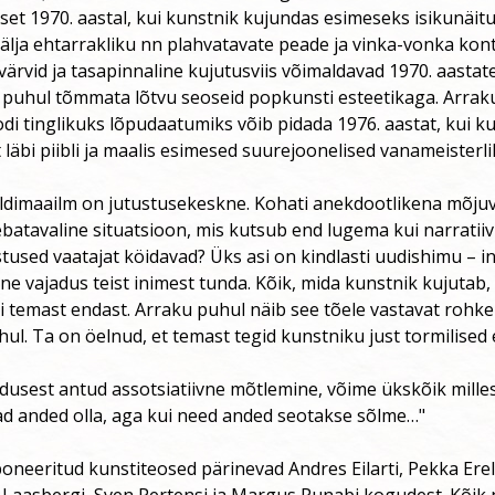
aset 1970. aastal, kui kunstnik kujundas esimeseks isikunäit
älja ehtarrakliku nn plahvatavate peade ja vinka-vonka ko
 värvid ja tasapinnaline kujutusviis võimaldavad 1970. aasta
 puhul tõmmata lõtvu seoseid popkunsti esteetikaga. Arrak
i tinglikuks lõpudaatumiks võib pidada 1976. aastat, kui k
läbi piibli ja maalis esimesed suurejoonelised vanameisterli
ildimaailm on jutustusekeskne. Kohati anekdootlikena mõjuv
atavaline situatsioon, mis kutsub end lugema kui narratiivi
stused vaatajat köidavad? Üks asi on kindlasti uudishimu – i
e vajadus teist inimest tunda. Kõik, mida kunstnik kujutab,
i temast endast. Arraku puhul näib see tõele vastavat rohke
ul. Ta on öelnud, et temast tegid kunstniku just tormilised
usest antud assotsiatiivne mõtlemine, võime ükskõik milles
ivad anded olla, aga kui need anded seotakse sõlme…"
oneeritud kunstiteosed pärinevad Andres Eilarti, Pekka Erel
e Laasbergi, Sven Pertensi ja Margus Punabi kogudest. Kõik