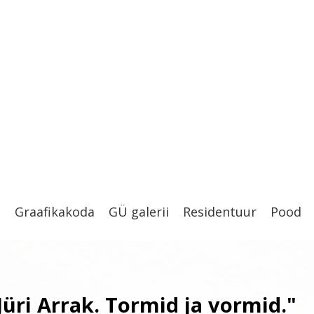
t
Graafikakoda
GÜ galerii
Residentuur
Pood
Jüri Arrak. Tormid ja vormid."