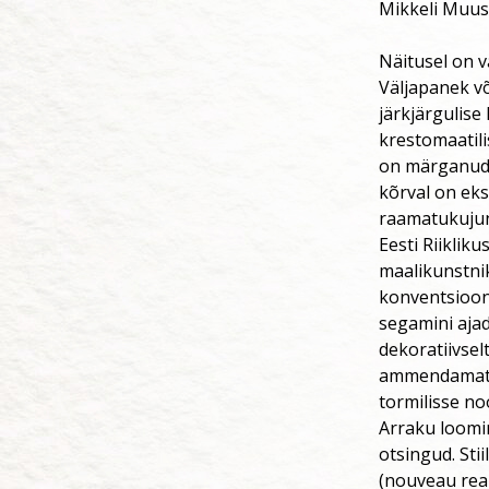
Mikkeli Muus
Näitusel on v
Väljapanek v
järkjärgulise
krestomaatil
on märganud 
kõrval on eks
raamatukuju
Eesti Riiklik
maalikunstnik
konventsioon
segamini ajad
dekoratiivse
ammendamatu f
tormilisse no
Arraku loomi
otsingud. Stii
(nouveau real