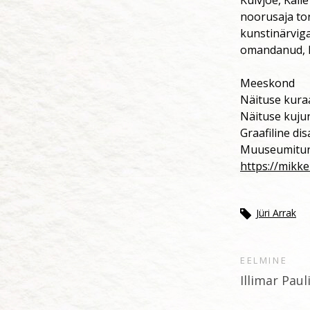
noorusaja tor
kunstinärviga 
omandanud, l
Meeskond
Näituse kura
Näituse kujun
Graafiline dis
Muuseumitunni
https://mikke
Jüri Arrak
EELMINE
Illimar Pau