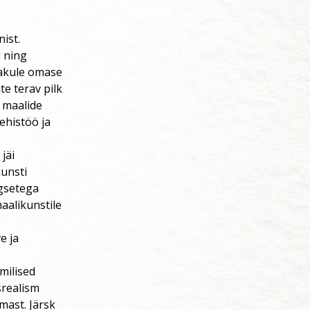
ist.
 ning
rakule omase
e terav pilk
 maalide
ehistöö ja
jäi
kunsti
egsetega
aalikunstile
e ja
milised
srealism
mast. Järsk