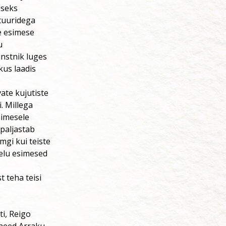
useks
ntuuridega
te esimese
u
unstnik luges
kus laadis
ate kujutiste
. Millega
nimesele
 paljastab
mgi kui teiste
 elu esimesed
t teha teisi
ti, Reigo
 need Arraku