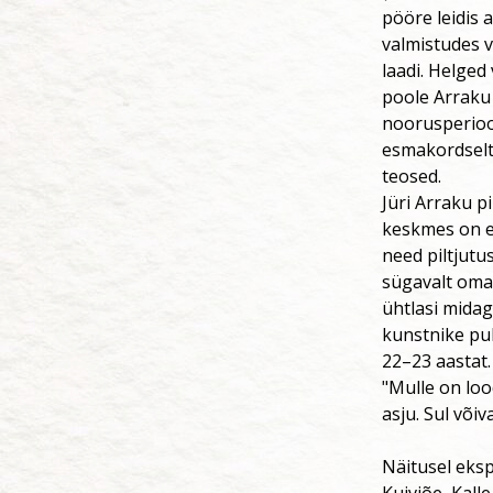
pööre leidis 
valmistudes v
laadi. Helged
poole Arraku
noorusperiood
esmakordselt 
teosed.
Jüri Arraku p
keskmes on eb
need piltjutu
sügavalt oman
ühtlasi midag
kunstnike puh
22–23 aastat.
"Mulle on lood
asju. Sul võ
Näitusel eksp
Kuivjõe, Kall