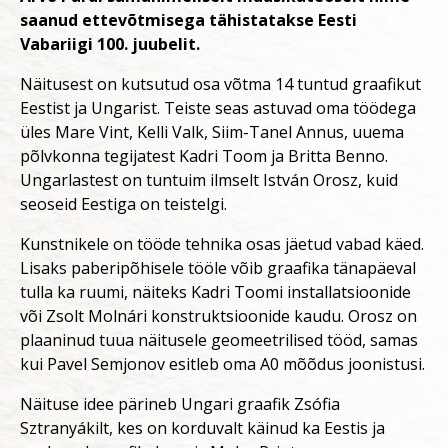
saanud ettevõtmisega tähistatakse Eesti
Vabariigi 100. juubelit.
Näitusest on kutsutud osa võtma 14 tuntud graafikut
Eestist ja Ungarist. Teiste seas astuvad oma töödega
üles Mare Vint, Kelli Valk, Siim-Tanel Annus, uuema
põlvkonna tegijatest Kadri Toom ja Britta Benno.
Ungarlastest on tuntuim ilmselt István Orosz, kuid
seoseid Eestiga on teistelgi.
Kunstnikele on tööde tehnika osas jäetud vabad käed.
Lisaks paberipõhisele tööle võib graafika tänapäeval
tulla ka ruumi, näiteks Kadri Toomi installatsioonide
või Zsolt Molnári konstruktsioonide kaudu. Orosz on
plaaninud tuua näitusele geomeetrilised tööd, samas
kui Pavel Semjonov esitleb oma A0 mõõdus joonistusi.
Näituse idee pärineb Ungari graafik Zsófia
Sztranyákilt, kes on korduvalt käinud ka Eestis ja