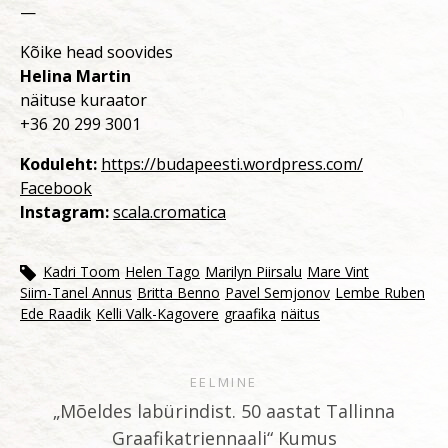
—
Kõike head soovides
Helina Martin
näituse kuraator
+36 20 299 3001
Koduleht:
https://budapeesti.wordpress.com/
Facebook
Instagram:
scala.cromatica
Kadri Toom
Helen Tago
Marilyn Piirsalu
Mare Vint
Siim-Tanel Annus
Britta Benno
Pavel Semjonov
Lembe Ruben
Ede Raadik
Kelli Valk-Kagovere
graafika
näitus
EELMINE
„Mõeldes labürindist. 50 aastat Tallinna
Graafikatriennaali“ Kumus