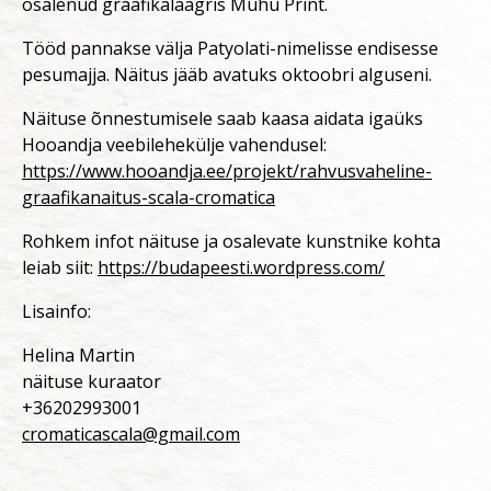
osalenud graafikalaagris Muhu Print.
Tööd pannakse välja Patyolati-nimelisse endisesse
pesumajja. Näitus jääb avatuks oktoobri alguseni.
Näituse õnnestumisele saab kaasa aidata igaüks
Hooandja veebilehekülje vahendusel:
https://www.hooandja.ee/projekt/rahvusvaheline-
graafikanaitus-scala-cromatica
Rohkem infot näituse ja osalevate kunstnike kohta
leiab siit:
https://budapeesti.wordpress.com/
Lisainfo:
Helina Martin
näituse kuraator
+36202993001
cromaticascala@gmail.com