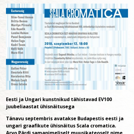
Eesti ja Ungari kunstnikud tähistavad EV100
juubeliaastat ühisnäitusega
Tänavu septembris avatakse Budapestis eesti ja
ungari graafikute ühisnäitus Scala cromatica.
Arvo Pärdi samanimeliselt muusikateoselt nime