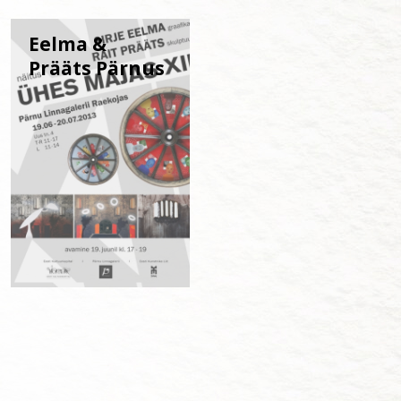
Eelma &
Prääts Pärnus