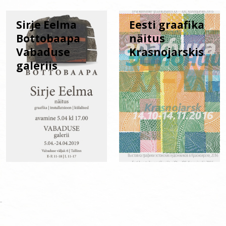
Sirje Eelma
Eesti graafika
Bottobaapa
näitus
Vabaduse
Krasnojarskis
galeriis