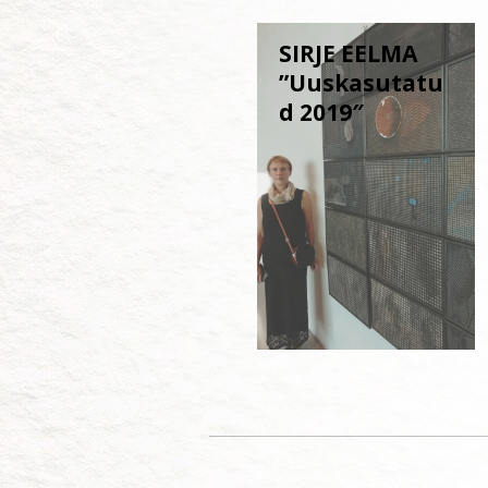
SIRJE EELMA
”Uuskasutatu
d 2019″