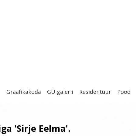
t
Graafikakoda
GÜ galerii
Residentuur
Pood
iga 'Sirje Eelma'.