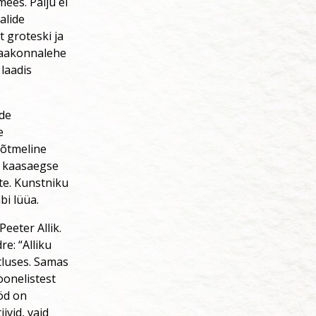
ees. Palju ei
alide
 groteski ja
maakonnalehe
laadis
de
e
õõtmeline
i kaasaegse
lte. Kunstniku
bi lüüa.
eeter Allik.
e: “Alliku
itluses. Samas
oonelistest
öd on
ivid, vaid