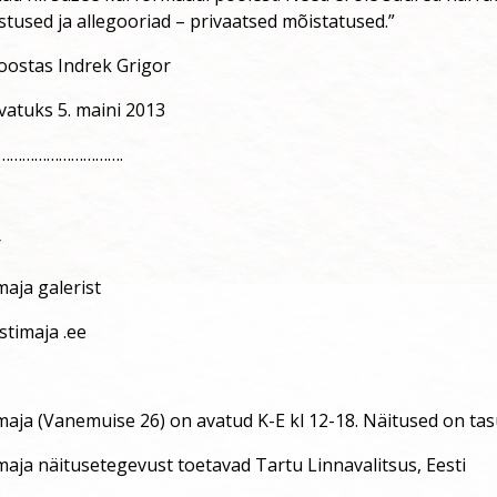
stused ja allegooriad – privaatsed mõistatused.”
oostas Indrek Grigor
vatuks 5. maini 2013
………………………….
r
aja galerist
stimaja .ee
aja (Vanemuise 26) on avatud K-E kl 12-18. Näitused on tas
aja näitusetegevust toetavad Tartu Linnavalitsus, Eesti