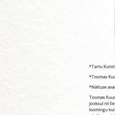
*Tartu Kunst
*Toomas Kuu
*Näituse avami
Toomas Kuusi
jooksul nii E
loomingu kui 