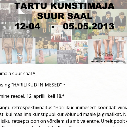
imaja suur saal *
sing “HARILIKUD INIMESED” *
ne reedel, 12. aprillil kell 18.*
ngu retrospektiivnäitus “Harilikud inimesed” koondab viim
esti kui maailma kunstipublikut võlunud maale ja graafikat. 
isiku retseptsioon on võrdlemisi ambivalentne. Ühelt pool