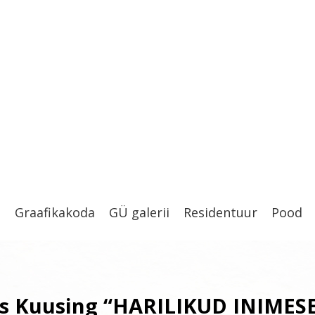
t
Graafikakoda
GÜ galerii
Residentuur
Pood
 Kuusing “HARILIKUD INIMES