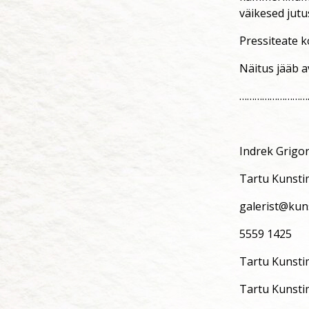
väikesed jutu
Pressiteate k
Näitus jääb a
………………………
Indrek Grigo
Tartu Kunstim
galerist@kun
5559 1425
Tartu Kunstim
Tartu Kunstim