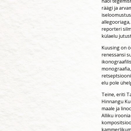
näol tegemist
räägi ja arva
iseloomustust
allegooriaga
reporteri si
külaelu jutust
Kuusing on ö
renessansi su
ikonograafil
monograafia,
retseptsiooni
elu pole ühel
Teine, eriti 
Hinnangu Kuus
maale ja lino
Alliku irooni
kompositsioo
kammerlikumad