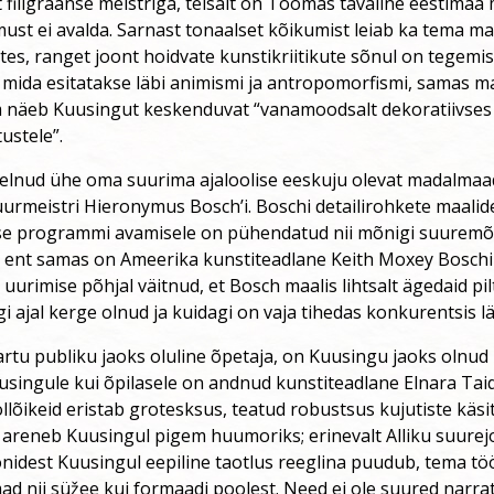
 filigraanse meistriga, teisalt on Toomas tavaline eestimaa m
must ei avalda. Sarnast tonaalset kõikumist leiab ka tema ma
es, ranget joont hoidvate kunstikriitikute sõnul on tegemist
, mida esitatakse läbi animismi ja antropomorfismi, samas 
lm näeb Kuusingut keskenduvat “vanamoodsalt dekoratiivses 
ustele”.
elnud ühe oma suurima ajaloolise eeskuju olevat madalmaa
urmeistri Hieronymus Bosch’i. Boschi detailirohkete maalid
ise programmi avamisele on pühendatud nii mõnigi suurem
 ent samas on Ameerika kunstiteadlane Keith Moxey Bosch
 uurimise põhjal väitnud, et Bosch maalis lihtsalt ägedaid pi
gi ajal kerge olnud ja kuidagi on vaja tihedas konkurentsis lä
Tartu publiku jaoks oluline õpetaja, on Kuusingu jaoks olnud P
ingule kui õpilasele on andnud kunstiteadlane Elnara Taidr
ollõikeid eristab grotesksus, teatud robustsus kujutiste käs
a areneb Kuusingul pigem huumoriks; erinevalt Alliku suurej
nidest Kuusingul eepiline taotlus reeglina puudub, tema tö
 nii süžee kui formaadi poolest. Need ei ole suured narrati