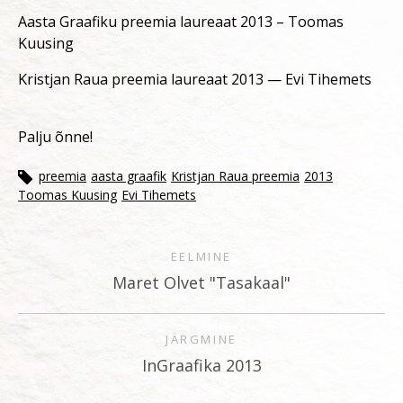
Aasta Graafiku preemia laureaat 2013 – Toomas
Kuusing
Kristjan Raua preemia laureaat 2013 — Evi Tihemets
Palju õnne!
preemia
aasta graafik
Kristjan Raua preemia
2013
Toomas Kuusing
Evi Tihemets
EELMINE
Maret Olvet "Tasakaal"
JÄRGMINE
InGraafika 2013