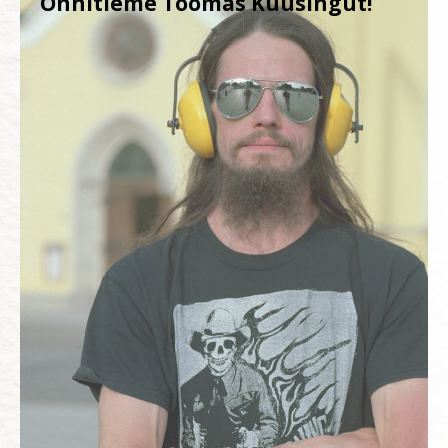
Õnnitleme Toomas Kuusingut!