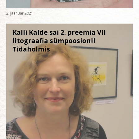
2. jaanuar 2021
Kalli Kalde sai 2. preemia VII
litograafia sümpoosionil
Tidaholmis