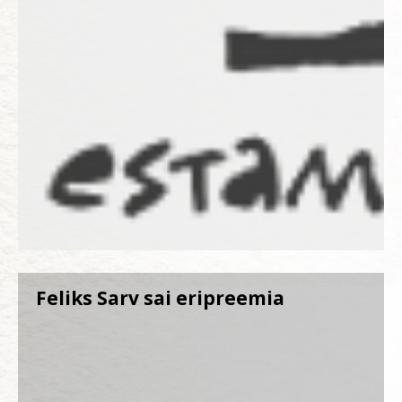
Feliks Sarv sai eripreemia