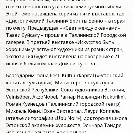
ответственности в условиях неминуемой гибели.
Этой теме посвящена серия из пяти выставок, где
«Дистопический Таллинн» Бритты Бенно – вторая
по счету. Предыдущая – «Свет между океанами»
Таави Суйсалу – прошла в Таллиннской Городской
галерее. В третьей выставке «Искусство быть
хорошим» участвуют художники из разных стран,
экспозиция будет выставлена на обозрение с 21
июня в большом зале Дома искусства.
Благодарим: фонд Eesti Kultuurkapital («Эстонский
капитал культуры»), Министерство культуры
Эстонской Республики, Союз художников Эстонии,
Veinisõber, AkzoNobel, Рагнар Нельянди (Nukufilm),
Роман Кузнецов (Таллиннский городской театр),
Михкель Киви, Юхан Вихтерпал, Лаури Коппель
(ателье литографии «Ubu Noir»), докторская школа
Эстонской академии художеств, Эльнара Тайдре,
Эло-Ханна Сельамаа, Яак Томберг.