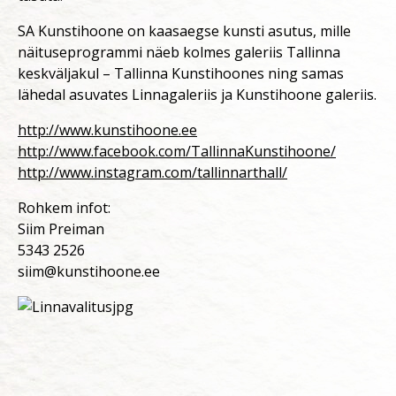
SA Kunstihoone on kaasaegse kunsti asutus, mille
näituseprogrammi näeb kolmes galeriis Tallinna
keskväljakul – Tallinna Kunstihoones ning samas
lähedal asuvates Linnagaleriis ja Kunstihoone galeriis.
http://www.kunstihoone.ee
http://www.facebook.com/TallinnaKunstihoone/
http://www.instagram.com/tallinnarthall/
Rohkem infot:
Siim Preiman
5343 2526
siim@kunstihoone.ee