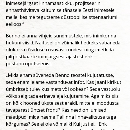
inimesejärgset linnamaastikku, projitseerin
ennasthävitava käitumise tänasele Eesti inimesele:
meile, kes me tegutseme düstoopilise stsenaariumi
eelloos.“
Benno ei anna vihjeid sündmustele, mis inimkonna
hukuni viisid. Näitusel on võimalik hetkeks vabaneda
olukorra tõsiduse rusuvast tundest ning imetleda
piltpostkaarte inimjärgsest ajastust ehk
postantropotseenist.
„Mida enam süveneda Benno teostel kujutatusse,
seda enam leiame vastanduvat infot. Kas Jaani kirikut
ümbritseb tulevikus mets või ookean? Seda vastuolu
võiks selgitada erineva aja kujutamine. Aga miks siis
on kõik hooned üksteisest eraldi, mitte ei moodusta
tavapärast ühtset fronti? Kas need on lumised
mäetipud, mida näeme Tallinna linnavalitsuse taga
kõrgumas? See ei ole võimalik! Kui just ei… Ehk