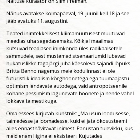
Näituse kuraator on Siim Preiman.
Näitus avatakse kolmapäeval, 19. juunil kell 18 ja see
jääb avatuks 11. augustini.
Teated inimtekkelisest kliimamuutusest muutuvad
meedias üha sagedasemaks. Kõikjal maailmas
kutsuvad teadlased inimkonda üles radikaalsetele
sammudele, sest mustemad stsenaariumid lubavad
hukatuslikke tagajärgi juba käesoleva sajandi lõpuks.
Britta Benno nägemus meie kodulinnast ei ole
futuristlik idealism kõrghoonetega ega tuumaajastu
optimism lendavate autodega, vaid antropotseenile
kohane pessimism lagunevate hoonete ja nende vahel
lokkava taimestikuga.
Oma essees kirjutab kunstnik: „Ma usun loodusesse,
taimedesse ja loomadesse, kuid ei jäta ökosüsteemi
alles ennasthävitavat inimest. Panustan tulevikku, kus
meid enam liigina ei eksisteeri. Kujutades