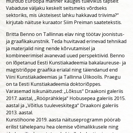
murdub Euroopa manner kauges tulevikus täpselt
Vabaduse väljaku keskelt seitsmeks võrdseks
sektoriks, mis üksteisest lahku hakkavad triivima?“
kirjutab näituse kuraator Siim Preiman saatetekstis.
Britta Benno on Tallinnas elav ning töötav joonistus-
ja graafikakunstnik. Teda huvitavad erinevad tehnikad
ja materjalid ning nende kõrvutamisel ja
kombineerimisel avanevad uued perspektiivid. Benno
on lõpetanud Eesti Kunstiakadeemia bakalaureuse- ja
magistriõppe graafika erialal ning täiendanud end
Viini Kunstiakadeemias ja Tallinna Ülikoolis. Praegu
on ta Eesti Kunstiakadeemia doktoriõppes.
Varasemad isikunäitused: „Lõksus“ Draakoni galeriis
2017. aastal, „Rööprähkleja“ Hobusepea galeriis 2015.
aastal ja „Võitlus tuuleveskitega“ Draakoni galeriis
2013. aastal.
Kunstihoone 2019. aasta näituseprogramm pöörab
erilist tähelepanu hea olemise võimalikkusele ning