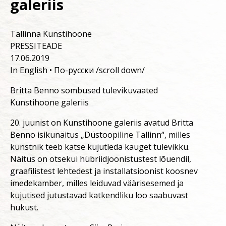
galeriis
Tallinna Kunstihoone
PRESSITEADE
17.06.2019
In English • По-русски /scroll down/
Britta Benno sombused tulevikuvaated
Kunstihoone galeriis
20. juunist on Kunstihoone galeriis avatud Britta
Benno isikunäitus „Düstoopiline Tallinn“, milles
kunstnik teeb katse kujutleda kauget tulevikku.
Näitus on otsekui hübriidjoonistustest lõuendil,
graafilistest lehtedest ja installatsioonist koosnev
imedekamber, milles leiduvad väärisesemed ja
kujutised jutustavad katkendliku loo saabuvast
hukust.