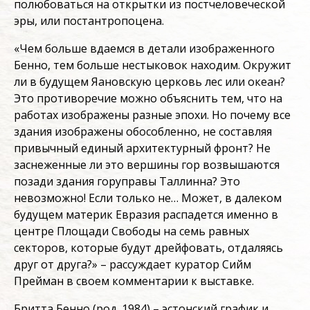
полюбоваться на открытки из постчеловеческой
эры, или постантропоцена.
«Чем больше вдаемся в детали изображенного
Бенно, тем больше нестыковок находим. Окружит
ли в будущем Яановскую церковь лес или океан?
Это противоречие можно объяснить тем, что на
работах изображены разные эпохи. Но почему все
здания изображены обособленно, не составляя
привычный единый архитектурный фронт? Не
заснеженные ли это вершины гор возвышаются
позади здания горуправы Таллинна? Это
невозможно! Если только не… Может, в далеком
будущем материк Евразия распадется именно в
центре Площади Свободы на семь равных
секторов, которые будут дрейфовать, отдаляясь
друг от друга?» – рассуждает куратор Сийм
Прейман в своем комментарии к выставке.
Бритта Бенно (род. 1984) – эстонский график и