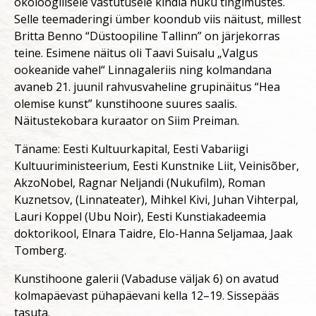
ökoloogilisele vastutusele kindla huku tingimustes.
Selle teemaderingi ümber koondub viis näitust, millest
Britta Benno “Düstoopiline Tallinn” on järjekorras
teine. Esimene näitus oli Taavi Suisalu „Valgus
ookeanide vahel“ Linnagaleriis ning kolmandana
avaneb 21. juunil rahvusvaheline grupinäitus “Hea
olemise kunst” kunstihoone suures saalis.
Näitustekobara kuraator on Siim Preiman.
Täname: Eesti Kultuurkapital, Eesti Vabariigi
Kultuuriministeerium, Eesti Kunstnike Liit, Veinisõber,
AkzoNobel, Ragnar Neljandi (Nukufilm), Roman
Kuznetsov, (Linnateater), Mihkel Kivi, Juhan Vihterpal,
Lauri Koppel (Ubu Noir), Eesti Kunstiakadeemia
doktorikool, Elnara Taidre, Elo-Hanna Seljamaa, Jaak
Tomberg.
Kunstihoone galerii (Vabaduse väljak 6) on avatud
kolmapäevast pühapäevani kella 12–19. Sissepääs
tasuta.