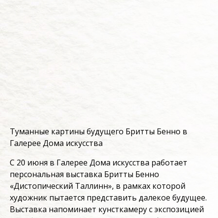
Туманные картины будущего Бритты Бенно в
Галерее Дома искусства
С 20 июня в Галерее Дома искусства работает
персональная выставка Бритты Бенно
«Дистопический Таллинн», в рамках которой
художник пытается представить далекое будущее.
Выставка напоминает кунсткамеру c экспозицией