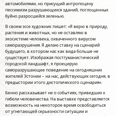
автомобилями, но присущий антропоцену
пессимизм разрушающихся зданий, поглощенных
буйно разросшейся зеленью.
В своем эссе художник пишет: «Я верю в природу,
растения и животных, но не оставляю в
экосистеме человека, охваченного вирусом
саморазрушения. Я делаю ставку на сценарий
будущего, в котором нас как вида больше не
существует. Изображая постгуманистический
городской ландшафт, я проецирую
саморазрушающее поведение на сегодняшних
жителей Эстонии – на нас, действующих сегодня, в
предыстории этого дистопического сценария».
Бенно рассказывает не о событиях, приведших к
гибели человечества. На выставке представляется
возможность на некоторое время освободиться
от угнетающей серьезности ситуации и