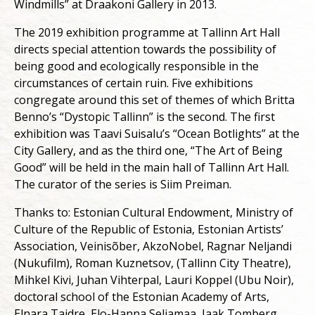
Windmills” at Draakoni Gallery in 2013.
The 2019 exhibition programme at Tallinn Art Hall
directs special attention towards the possibility of
being good and ecologically responsible in the
circumstances of certain ruin. Five exhibitions
congregate around this set of themes of which Britta
Benno’s “Dystopic Tallinn” is the second. The first
exhibition was Taavi Suisalu’s “Ocean Botlights” at the
City Gallery, and as the third one, “The Art of Being
Good” will be held in the main hall of Tallinn Art Hall.
The curator of the series is Siim Preiman.
Thanks to: Estonian Cultural Endowment, Ministry of
Culture of the Republic of Estonia, Estonian Artists’
Association, Veinisõber, AkzoNobel, Ragnar Neljandi
(Nukufilm), Roman Kuznetsov, (Tallinn City Theatre),
Mihkel Kivi, Juhan Vihterpal, Lauri Koppel (Ubu Noir),
doctoral school of the Estonian Academy of Arts,
Elnara Taidre, Elo-Hanna Seljamaa, Jaak Tomberg