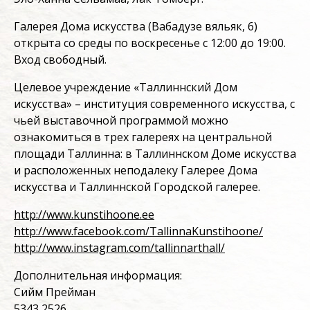
Галерея Дома искусства (Вабадузе вяльяк, 6)
открыта со среды по воскресенье с 12:00 до 19:00.
Вход свободный.
Целевое учреждение «Таллиннский Дом
искусства» – институция современного искусства, с
чьей выставочной программой можно
ознакомиться в трех галереях на центральной
площади Таллинна: в Таллиннском Доме искусства
и расположенных неподалеку Галерее Дома
искусства и Таллиннской Городской галерее.
http://www.kunstihoone.ee
http://www.facebook.com/TallinnaKunstihoone/
http://www.instagram.com/tallinnarthall/
Дополнительная информация:
Сийм Прейман
5343 2526