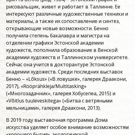
рисовальщик, живет и работает в Таллинне. Ее
интересуют различные художественные техники и
материалы, а также их сопоставление и синтез,
открывающие новые возможности. Бенно
получила степень бакалавра и магистра на
отделении графики Эстонской академии
художеств, пополнила образование в Венской
академии художеств и Таллиннском университете.
Сейчас она учится в докторантуре Эстонской
академии художеств. Среди последних выставок
Бенно – «Lõksus» («В ловушке», галерея Драакони,
2017), «Rööprähkleja/Multitasking»
(«Многозадачник», галерея Хобусепеа, 2015) и
«Võitlus tuuleveskitega» («Битва с ветряными
мельницами», галерея Драакони, 2013).
В 2019 году выставочная программа Дома
искусства уделяет особое внимание возможностям
«хорошего бытия», экологической