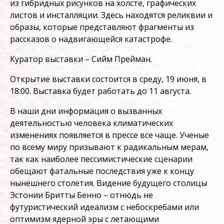
из гибридных рисунков на холсте, графических
листов и инсталляции. Здесь находятся реликвии и
образы, которые представляют фрагменты из
рассказов о надвигающейся катастрофе.
Куратор выставки – Сийм Прейман.
Открытие выставки состоится в среду, 19 июня, в
18:00. Выставка будет работать до 11 августа.
В наши дни информация о вызванных
деятельностью человека климатических
изменениях появляется в прессе все чаще. Ученые
по всему миру призывают к радикальным мерам,
так как наиболее пессимистические сценарии
обещают фатальные последствия уже к концу
нынешнего столетия. Видение будущего столицы
Эстонии Бритты Бенно – отнюдь не
футуристический идеализм с небоскребами или
оптимизм ядерной эры с летающими