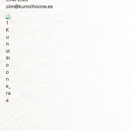
siim@kunstihoone.ee