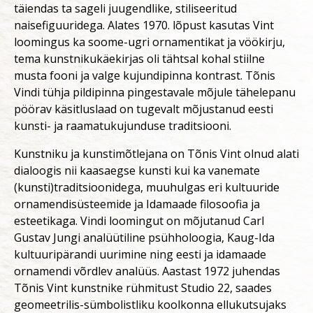
täiendas ta sageli juugendlike, stiliseeritud
naisefiguuridega. Alates 1970. lõpust kasutas Vint
loomingus ka soome-ugri ornamentikat ja vöökirju,
tema kunstnikukäekirjas oli tähtsal kohal stiilne
musta fooni ja valge kujundipinna kontrast. Tõnis
Vindi tühja pildipinna pingestavale mõjule tähelepanu
pöörav käsitluslaad on tugevalt mõjustanud eesti
kunsti- ja raamatukujunduse traditsiooni.
Kunstniku ja kunstimõtlejana on Tõnis Vint olnud alati
dialoogis nii kaasaegse kunsti kui ka vanemate
(kunsti)traditsioonidega, muuhulgas eri kultuuride
ornamendisüsteemide ja Idamaade filosoofia ja
esteetikaga. Vindi loomingut on mõjutanud Carl
Gustav Jungi analüütiline psühholoogia, Kaug-Ida
kultuuripärandi uurimine ning eesti ja idamaade
ornamendi võrdlev analüüs. Aastast 1972 juhendas
Tõnis Vint kunstnike rühmitust Studio 22, saades
geomeetrilis-sümbolistliku koolkonna ellukutsujaks