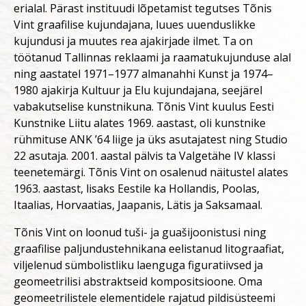
erialal. Pärast instituudi lõpetamist tegutses Tõnis
Vint graafilise kujundajana, luues uuenduslikke
kujundusi ja muutes rea ajakirjade ilmet. Ta on
töötanud Tallinnas reklaami ja raamatukujunduse alal
ning aastatel 1971–1977 almanahhi Kunst ja 1974–
1980 ajakirja Kultuur ja Elu kujundajana, seejärel
vabakutselise kunstnikuna. Tõnis Vint kuulus Eesti
Kunstnike Liitu alates 1969. aastast, oli kunstnike
rühmituse ANK ’64 liige ja üks asutajatest ning Studio
22 asutaja. 2001. aastal pälvis ta Valgetähe IV klassi
teenetemärgi. Tõnis Vint on osalenud näitustel alates
1963. aastast, lisaks Eestile ka Hollandis, Poolas,
Itaalias, Horvaatias, Jaapanis, Lätis ja Saksamaal.
Tõnis Vint on loonud tuši- ja guašijoonistusi ning
graafilise paljundustehnikana eelistanud litograafiat,
viljelenud sümbolistliku laenguga figuratiivsed ja
geomeetrilisi abstraktseid kompositsioone. Oma
geomeetrilistele elementidele rajatud pildisüsteemi