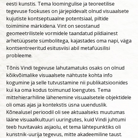
eesti kunstis. Tema loomingulise ja teoreetilise
tegevuse fookuses on järjepidevalt olnud visuaalsete
kujutiste kontseptuaalne potentsiaal, piltide
toimimine märkidena. Vint on seostanud
geomeetrilistele vormidele taandatud pildiainest
arhetüüpsete sümbolitega, kajastades oma napi, väga
kontsentreeritud esitusviisi abil metafüüsilisi
probleeme.
Tõnis Vindi tegevuse lahutamatuks osaks on olnud
kõikvõimalike visuaalsete nähtuste kohta info
kogumine ja selle tutvustamine nii publikatsioonides
kui ka oma kodus toimunud loengutes. Tema
mittehierarhiline lähenemine visuaalsetele objektidele
oli omas ajas ja kontekstis üsna uuenduslik.
Kõnealusel perioodil oli see aktuaalseks muutumas
lääne visuaalkultuuri uuringutes, kuid Vindi juhtumi
teeb huvitavaks asjaolu, et tema lähtepunktiks oli
kunstnik-uurija tegevus, mitte akadeemiline taust.