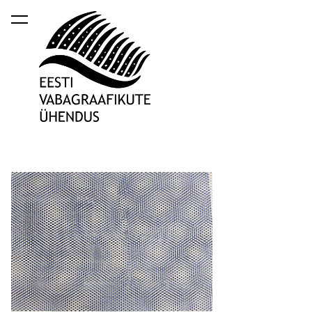
lisati ostukorvi.
Vaata ostukorvi