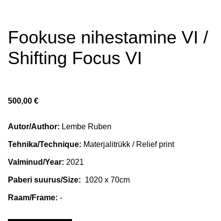
Fookuse nihestamine VI /
Shifting Focus VI
500,00 €
Autor/Author:
Lembe Ruben
Tehnika/Technique:
Materjalitrükk / Relief print
Valminud/Year:
2021
Paberi suurus/Size:
1020 x 70cm
Raam/Frame:
-