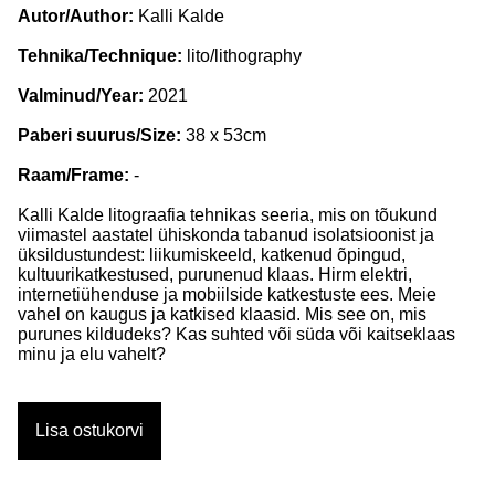
Autor/Author:
Kalli Kalde
Tehnika/Technique:
lito/lithography
Valminud/Year:
2021
Paberi suurus/Size:
38 x 53cm
Raam/Frame:
-
Kalli Kalde litograafia tehnikas seeria, mis on tõukund
viimastel aastatel ühiskonda tabanud isolatsioonist ja
üksildustundest: liikumiskeeld, katkenud õpingud,
kultuurikatkestused, purunenud klaas. Hirm elektri,
internetiühenduse ja mobiilside katkestuste ees. Meie
vahel on kaugus ja katkised klaasid. Mis see on, mis
purunes kildudeks? Kas suhted või süda või kaitseklaas
minu ja elu vahelt?
Lisa ostukorvi