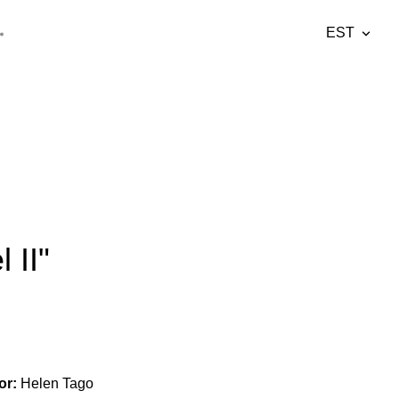
EST
lisati ostukorvi.
Vaata ostukorvi
EST
ENG
 II"
or:
Helen Tago