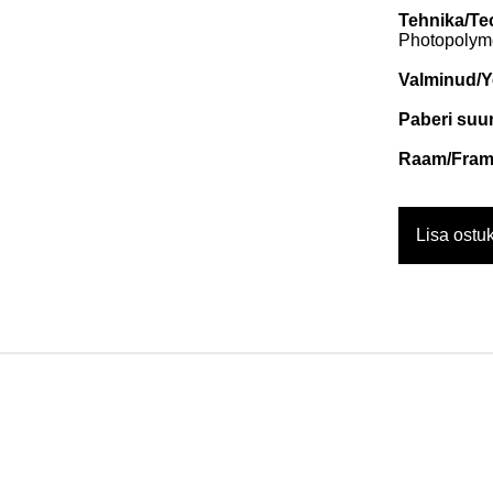
Tehnika/Te
Photopolyme
Valminud/Y
Paberi suur
Raam/Fram
Lisa ostuk