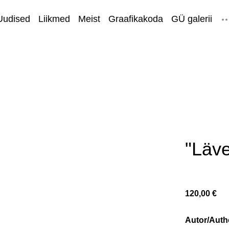
Uudised
Liikmed
Meist
Graafikakoda
GÜ galerii
Residentuur
Pood
KURSUSED
TELLI TÖÖTUBA
"Lävel
120,00 €
Autor/Auth