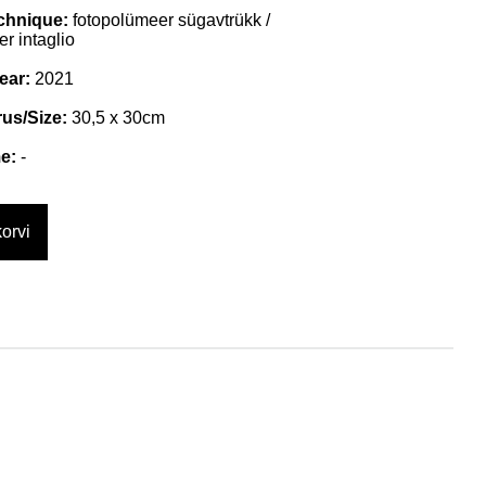
chnique:
fotopolümeer sügavtrükk /
r intaglio
ear:
2021
us/Size:
30,5 x 30cm
e:
-
orvi