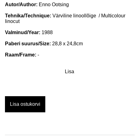
Autor/Author:
Enno Ootsing
Tehnika/Technique:
Värviline linoollõige / Multicolour
linocut
Valminud/Year:
1988
Paberi suurus/Size:
28,8 x 24,8cm
Raam/Frame:
-
Lisa
Lisa ostukorvi