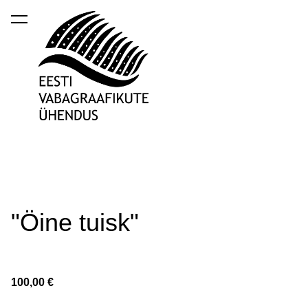
lisati ostukorvi.
Vaata ostukorvi
"Öine tuisk"
100,00 €