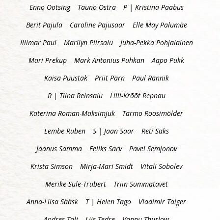
Enno Ootsing
Tauno Ostra
P | Kristina Paabus
Berit Pajula
Caroline Pajusaar
Elle May Palumäe
Illimar Paul
Marilyn Piirsalu
Juha-Pekka Pohjalainen
Mari Prekup
Mark Antonius Puhkan
Aapo Pukk
Kaisa Puustak
Priit Pärn
Paul Rannik
R | Tiina Reinsalu
Lilli-Krõõt Repnau
Katerina Roman-Maksimjuk
Tarmo Roosimölder
Lembe Ruben
S | Jaan Saar
Reti Saks
Jaanus Samma
Feliks Sarv
Pavel Semjonov
Krista Simson
Mirja-Mari Smidt
Vitali Sobolev
Merike Sule-Trubert
Triin Summatavet
Anna-Liisa Sääsk
T | Helen Tago
Vladimir Taiger
Andres Tali
Liis Tedre
Vappu Thurlow