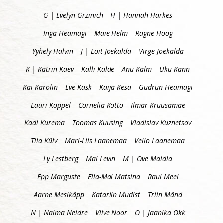
G | Evelyn Grzinich
H | Hannah Harkes
Inga Heamägi
Maie Helm
Ragne Hoog
Yyhely Hälvin
J | Loit Jõekalda
Virge Jõekalda
K | Katrin Kaev
Kalli Kalde
Anu Kalm
Uku Kann
Kai Karolin
Eve Kask
Kaija Kesa
Gudrun Heamägi
Lauri Koppel
Cornelia Kotto
Ilmar Kruusamäe
Kadi Kurema
Toomas Kuusing
Vladislav Kuznetsov
Tiia Külv
Mari-Liis Laanemaa
Vello Laanemaa
Ly Lestberg
Mai Levin
M | Ove Maidla
Epp Marguste
Ella-Mai Matsina
Raul Meel
Aarne Mesikäpp
Katariin Mudist
Triin Mänd
N | Naima Neidre
Viive Noor
O | Jaanika Okk