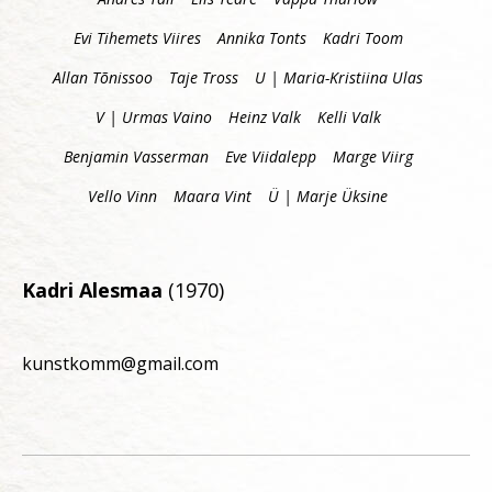
Evi Tihemets Viires
Annika Tonts
Kadri Toom
Allan Tõnissoo
Taje Tross
U | Maria-Kristiina Ulas
V | Urmas Vaino
Heinz Valk
Kelli Valk
Benjamin Vasserman
Eve Viidalepp
Marge Viirg
Vello Vinn
Maara Vint
Ü | Marje Üksine
Kadri Alesmaa
(1970)
kunstkomm@gmail.com