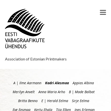
Association of Estonian Printmakers
A | Ilme Aarmann
Kadri Alesmaa
Appias Albina
Merilyn Anvelt
Anna Maria Arho
B | Made Balbat
Britta Benno
E | Herald Eelma
Sirje Eelma
Eve Eesmaa
Kertu Ehala
Tiia Elken
Ines Erleman