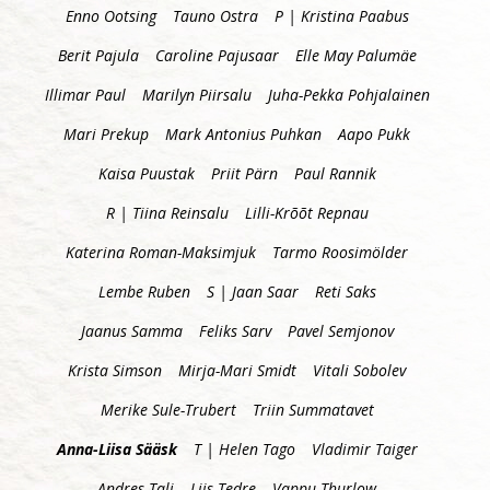
Enno Ootsing
Tauno Ostra
P | Kristina Paabus
Berit Pajula
Caroline Pajusaar
Elle May Palumäe
Illimar Paul
Marilyn Piirsalu
Juha-Pekka Pohjalainen
Mari Prekup
Mark Antonius Puhkan
Aapo Pukk
Kaisa Puustak
Priit Pärn
Paul Rannik
R | Tiina Reinsalu
Lilli-Krõõt Repnau
Katerina Roman-Maksimjuk
Tarmo Roosimölder
Lembe Ruben
S | Jaan Saar
Reti Saks
Jaanus Samma
Feliks Sarv
Pavel Semjonov
Krista Simson
Mirja-Mari Smidt
Vitali Sobolev
Merike Sule-Trubert
Triin Summatavet
Anna-Liisa Sääsk
T | Helen Tago
Vladimir Taiger
Andres Tali
Liis Tedre
Vappu Thurlow