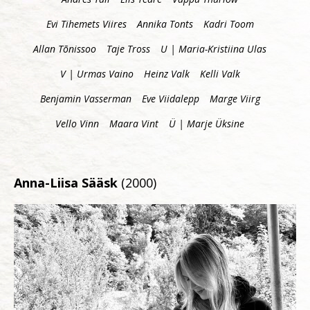
Evi Tihemets Viires
Annika Tonts
Kadri Toom
Allan Tõnissoo
Taje Tross
U | Maria-Kristiina Ulas
V | Urmas Vaino
Heinz Valk
Kelli Valk
Benjamin Vasserman
Eve Viidalepp
Marge Viirg
Vello Vinn
Maara Vint
Ü | Marje Üksine
Anna-Liisa Sääsk
(2000)