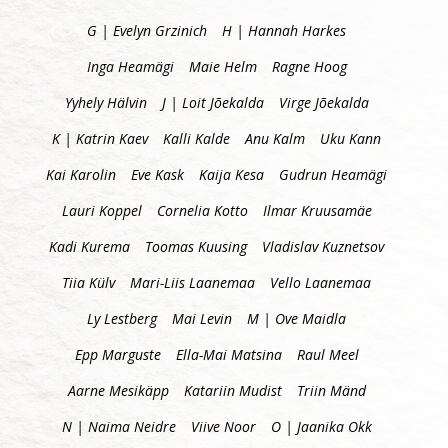
G | Evelyn Grzinich
H | Hannah Harkes
Inga Heamägi
Maie Helm
Ragne Hoog
Yyhely Hälvin
J | Loit Jõekalda
Virge Jõekalda
K | Katrin Kaev
Kalli Kalde
Anu Kalm
Uku Kann
Kai Karolin
Eve Kask
Kaija Kesa
Gudrun Heamägi
Lauri Koppel
Cornelia Kotto
Ilmar Kruusamäe
Kadi Kurema
Toomas Kuusing
Vladislav Kuznetsov
Tiia Külv
Mari-Liis Laanemaa
Vello Laanemaa
Ly Lestberg
Mai Levin
M | Ove Maidla
Epp Marguste
Ella-Mai Matsina
Raul Meel
Aarne Mesikäpp
Katariin Mudist
Triin Mänd
N | Naima Neidre
Viive Noor
O | Jaanika Okk