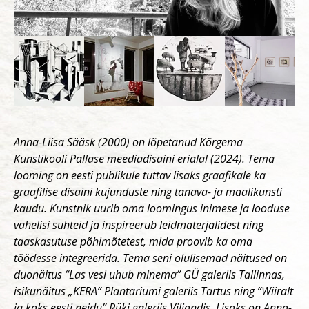
Anna-Liisa Sääsk (2000) on lõpetanud Kõrgema
Kunstikooli Pallase meediadisaini erialal (2024). Tema
looming on eesti publikule tuttav lisaks graafikale ka
graafilise disaini kujunduste ning tänava- ja maalikunsti
kaudu. Kunstnik uurib oma loomingus inimese ja looduse
vahelisi suhteid ja inspireerub leidmaterjalidest ning
taaskasutuse põhimõtetest, mida proovib ka oma
töödesse integreerida. Tema seni olulisemad näitused on
duonäitus “Las vesi uhub minema” GÜ galeriis Tallinnas,
isikunäitus „KERA“ Plantariumi galeriis Tartus ning “Wiiralt
ja kaks eesti neidu” Rüki galeriis Viljandis. Lisaks on Anna-