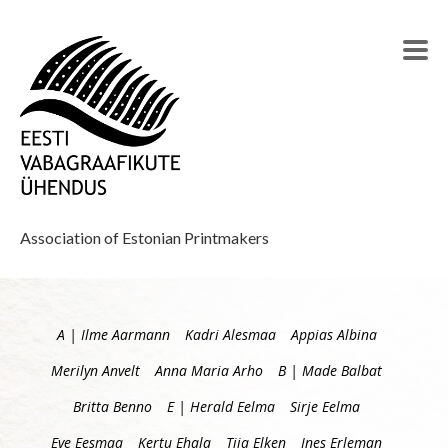
Association of Estonian Printmakers
A | Ilme Aarmann
Kadri Alesmaa
Appias Albina
Merilyn Anvelt
Anna Maria Arho
B | Made Balbat
Britta Benno
E | Herald Eelma
Sirje Eelma
Eve Eesmaa
Kertu Ehala
Tiia Elken
Ines Erleman