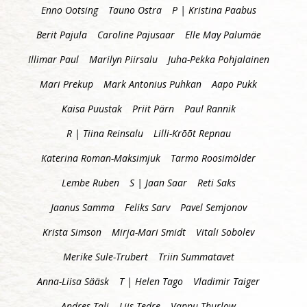
Enno Ootsing
Tauno Ostra
P | Kristina Paabus
Berit Pajula
Caroline Pajusaar
Elle May Palumäe
Illimar Paul
Marilyn Piirsalu
Juha-Pekka Pohjalainen
Mari Prekup
Mark Antonius Puhkan
Aapo Pukk
Kaisa Puustak
Priit Pärn
Paul Rannik
R | Tiina Reinsalu
Lilli-Krõõt Repnau
Katerina Roman-Maksimjuk
Tarmo Roosimölder
Lembe Ruben
S | Jaan Saar
Reti Saks
Jaanus Samma
Feliks Sarv
Pavel Semjonov
Krista Simson
Mirja-Mari Smidt
Vitali Sobolev
Merike Sule-Trubert
Triin Summatavet
Anna-Liisa Sääsk
T | Helen Tago
Vladimir Taiger
Andres Tali
Liis Tedre
Vappu Thurlow