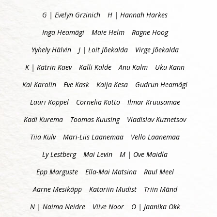
G | Evelyn Grzinich
H | Hannah Harkes
Inga Heamägi
Maie Helm
Ragne Hoog
Yyhely Hälvin
J | Loit Jõekalda
Virge Jõekalda
K | Katrin Kaev
Kalli Kalde
Anu Kalm
Uku Kann
Kai Karolin
Eve Kask
Kaija Kesa
Gudrun Heamägi
Lauri Koppel
Cornelia Kotto
Ilmar Kruusamäe
Kadi Kurema
Toomas Kuusing
Vladislav Kuznetsov
Tiia Külv
Mari-Liis Laanemaa
Vello Laanemaa
Ly Lestberg
Mai Levin
M | Ove Maidla
Epp Marguste
Ella-Mai Matsina
Raul Meel
Aarne Mesikäpp
Katariin Mudist
Triin Mänd
N | Naima Neidre
Viive Noor
O | Jaanika Okk