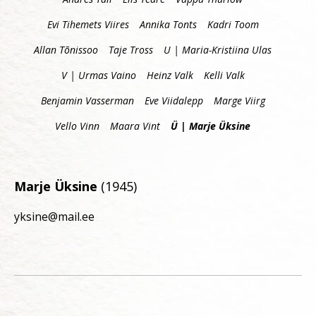
Evi Tihemets Viires
Annika Tonts
Kadri Toom
Allan Tõnissoo
Taje Tross
U | Maria-Kristiina Ulas
V | Urmas Vaino
Heinz Valk
Kelli Valk
Benjamin Vasserman
Eve Viidalepp
Marge Viirg
Vello Vinn
Maara Vint
Ü | Marje Üksine
Marje Üksine
(1945)
yksine@mail.ee