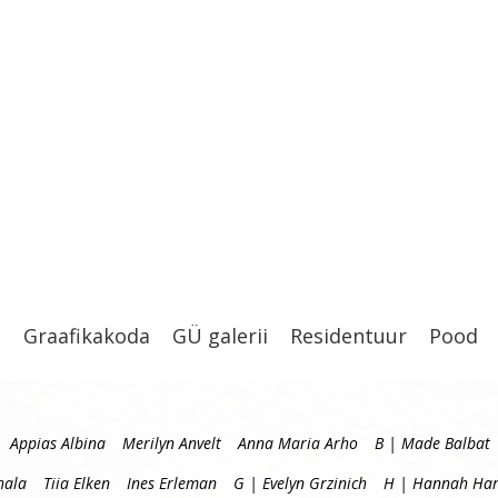
t
Graafikakoda
GÜ galerii
Residentuur
Pood
Appias Albina
Merilyn Anvelt
Anna Maria Arho
B | Made Balbat
hala
Tiia Elken
Ines Erleman
G | Evelyn Grzinich
H | Hannah Har