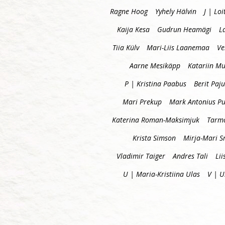
Ragne Hoog
Yyhely Hälvin
J | Loi
Kaija Kesa
Gudrun Heamägi
L
Tiia Külv
Mari-Liis Laanemaa
Ve
Aarne Mesikäpp
Katariin Mu
P | Kristina Paabus
Berit Paju
Mari Prekup
Mark Antonius P
Katerina Roman-Maksimjuk
Tarm
Krista Simson
Mirja-Mari S
Vladimir Taiger
Andres Tali
Lii
U | Maria-Kristiina Ulas
V | 