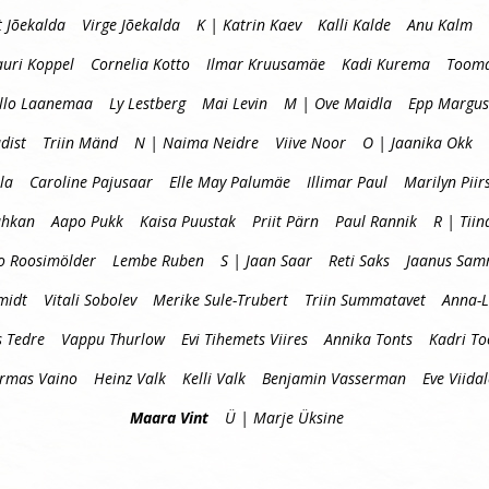
t Jõekalda
Virge Jõekalda
K | Katrin Kaev
Kalli Kalde
Anu Kalm
auri Koppel
Cornelia Kotto
Ilmar Kruusamäe
Kadi Kurema
Tooma
llo Laanemaa
Ly Lestberg
Mai Levin
M | Ove Maidla
Epp Margus
dist
Triin Mänd
N | Naima Neidre
Viive Noor
O | Jaanika Okk
la
Caroline Pajusaar
Elle May Palumäe
Illimar Paul
Marilyn Piir
uhkan
Aapo Pukk
Kaisa Puustak
Priit Pärn
Paul Rannik
R | Tiin
o Roosimölder
Lembe Ruben
S | Jaan Saar
Reti Saks
Jaanus Sa
midt
Vitali Sobolev
Merike Sule-Trubert
Triin Summatavet
Anna-L
s Tedre
Vappu Thurlow
Evi Tihemets Viires
Annika Tonts
Kadri T
Urmas Vaino
Heinz Valk
Kelli Valk
Benjamin Vasserman
Eve Viida
Maara Vint
Ü | Marje Üksine