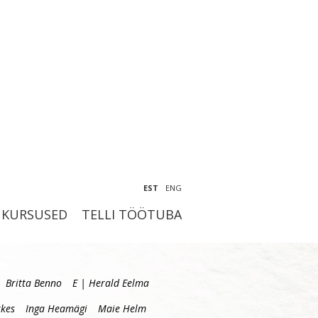
EST
ENG
KURSUSED
TELLI TÖÖTUBA
Britta Benno
E | Herald Eelma
kes
Inga Heamägi
Maie Helm