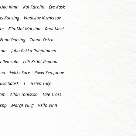
Uku Kann
Kai Karolin
Eve Kask
s Kuusing
Vladislav Kuznetsov
te
Ella-Mai Matsina
Raul Meel
Enno Ootsing
Tauno Ostra
salu
Juha-Pekka Pohjalainen
a Reinsalu
Lilli-Krõõt Repnau
mma
Feliks Sarv
Pavel Semjonov
iisa Sääsk
T | Helen Tago
oom
Allan Tõnissoo
Taje Tross
lepp
Marge Viirg
Vello Vinn