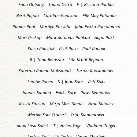
Enno Ootsing
Tauno Ostra
P | Kristina Paabus
Berit Pajula
Caroline Pajusaar
Elle May Palumäe
Illimar Paul
Marilyn Piirsalu
Juha-Pekka Pohjalainen
Mari Prekup
Mark Antonius Puhkan
Aapo Pukk
Kaisa Puustak
Priit Pärn
Paul Rannik
R | Tiina Reinsalu
Lilli-Krõõt Repnau
Katerina Roman-Maksimjuk
Tarmo Roosimölder
Lembe Ruben
S | Jaan Saar
Reti Saks
Jaanus Samma
Feliks Sarv
Pavel Semjonov
Krista Simson
Mirja-Mari Smidt
Vitali Sobolev
Merike Sule-Trubert
Triin Summatavet
Anna-Liisa Sääsk
T | Helen Tago
Vladimir Taiger
Andres Tali
Liis Tedre
Vappu Thurlow