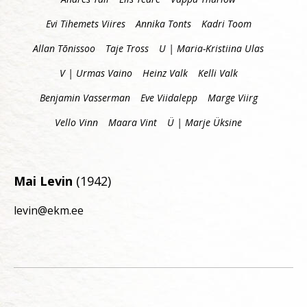
Evi Tihemets Viires
Annika Tonts
Kadri Toom
Allan Tõnissoo
Taje Tross
U | Maria-Kristiina Ulas
V | Urmas Vaino
Heinz Valk
Kelli Valk
Benjamin Vasserman
Eve Viidalepp
Marge Viirg
Vello Vinn
Maara Vint
Ü | Marje Üksine
Mai Levin
(1942)
levin@ekm.ee