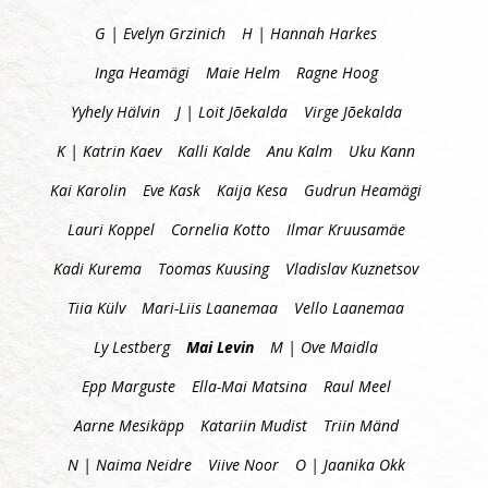
G | Evelyn Grzinich
H | Hannah Harkes
Inga Heamägi
Maie Helm
Ragne Hoog
Yyhely Hälvin
J | Loit Jõekalda
Virge Jõekalda
K | Katrin Kaev
Kalli Kalde
Anu Kalm
Uku Kann
Kai Karolin
Eve Kask
Kaija Kesa
Gudrun Heamägi
Lauri Koppel
Cornelia Kotto
Ilmar Kruusamäe
Kadi Kurema
Toomas Kuusing
Vladislav Kuznetsov
Tiia Külv
Mari-Liis Laanemaa
Vello Laanemaa
Ly Lestberg
Mai Levin
M | Ove Maidla
Epp Marguste
Ella-Mai Matsina
Raul Meel
Aarne Mesikäpp
Katariin Mudist
Triin Mänd
N | Naima Neidre
Viive Noor
O | Jaanika Okk