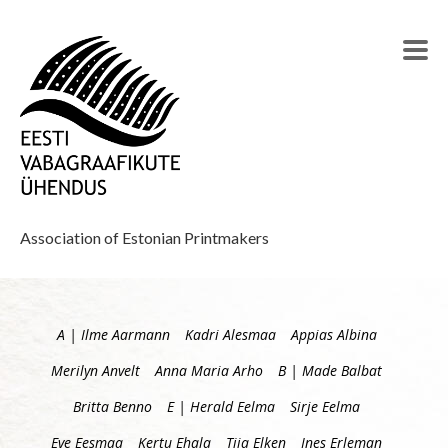
Association of Estonian Printmakers
A | Ilme Aarmann
Kadri Alesmaa
Appias Albina
Merilyn Anvelt
Anna Maria Arho
B | Made Balbat
Britta Benno
E | Herald Eelma
Sirje Eelma
Eve Eesmaa
Kertu Ehala
Tiia Elken
Ines Erleman