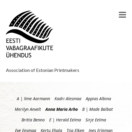
Association of Estonian Printmakers
A | Ilme Aarmann
Kadri Alesmaa
Appias Albina
Merilyn Anvelt
Anna Maria Arho
B | Made Balbat
Britta Benno
E | Herald Eelma
Sirje Eelma
Eve Eesmaa
Kertu Ehala
Tiia Elken
Ines Erleman