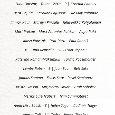
Enno Ootsing
Tauno Ostra
P | Kristina Paabus
Berit Pajula
Caroline Pajusaar
Elle May Palumäe
Illimar Paul
Marilyn Piirsalu
Juha-Pekka Pohjalainen
Mari Prekup
Mark Antonius Puhkan
Aapo Pukk
Kaisa Puustak
Priit Pärn
Paul Rannik
R | Tiina Reinsalu
Lilli-Krõõt Repnau
Katerina Roman-Maksimjuk
Tarmo Roosimölder
Lembe Ruben
S | Jaan Saar
Reti Saks
Jaanus Samma
Feliks Sarv
Pavel Semjonov
Krista Simson
Mirja-Mari Smidt
Vitali Sobolev
Merike Sule-Trubert
Triin Summatavet
Anna-Liisa Sääsk
T | Helen Tago
Vladimir Taiger
Andres Tali
Liis Tedre
Vappu Thurlow