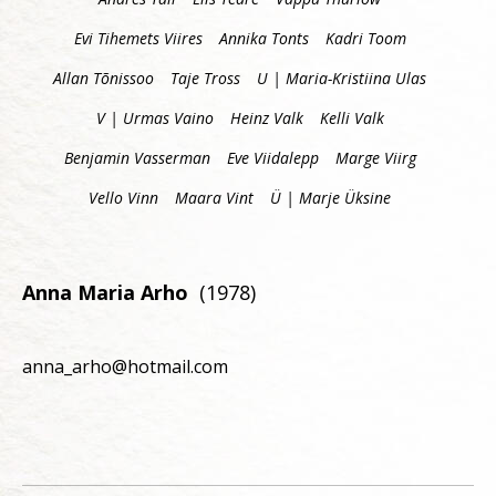
Evi Tihemets Viires
Annika Tonts
Kadri Toom
Allan Tõnissoo
Taje Tross
U | Maria-Kristiina Ulas
V | Urmas Vaino
Heinz Valk
Kelli Valk
Benjamin Vasserman
Eve Viidalepp
Marge Viirg
Vello Vinn
Maara Vint
Ü | Marje Üksine
Anna Maria Arho
(1978)
anna_arho@hotmail.com