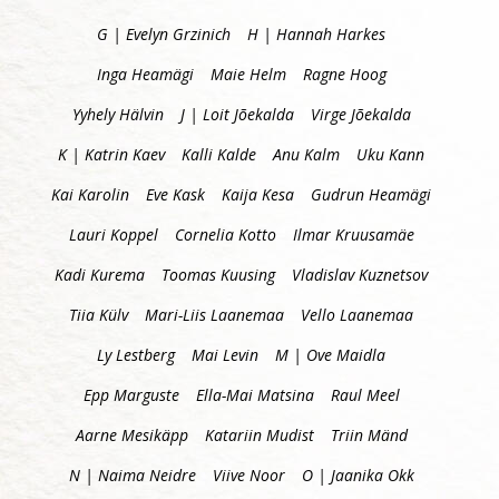
G | Evelyn Grzinich
H | Hannah Harkes
Inga Heamägi
Maie Helm
Ragne Hoog
Yyhely Hälvin
J | Loit Jõekalda
Virge Jõekalda
K | Katrin Kaev
Kalli Kalde
Anu Kalm
Uku Kann
Kai Karolin
Eve Kask
Kaija Kesa
Gudrun Heamägi
Lauri Koppel
Cornelia Kotto
Ilmar Kruusamäe
Kadi Kurema
Toomas Kuusing
Vladislav Kuznetsov
Tiia Külv
Mari-Liis Laanemaa
Vello Laanemaa
Ly Lestberg
Mai Levin
M | Ove Maidla
Epp Marguste
Ella-Mai Matsina
Raul Meel
Aarne Mesikäpp
Katariin Mudist
Triin Mänd
N | Naima Neidre
Viive Noor
O | Jaanika Okk