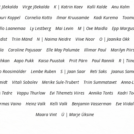
t Jõekalda
Virge Jõekalda
K | Katrin Kaev
Kalli Kalde
Anu Kalm
auri Koppel
Cornelia Kotto
Ilmar Kruusamäe
Kadi Kurema
Tooma
llo Laanemaa
Ly Lestberg
Mai Levin
M | Ove Maidla
Epp Margus
dist
Triin Mänd
N | Naima Neidre
Viive Noor
O | Jaanika Okk
la
Caroline Pajusaar
Elle May Palumäe
Illimar Paul
Marilyn Piir
uhkan
Aapo Pukk
Kaisa Puustak
Priit Pärn
Paul Rannik
R | Tiin
o Roosimölder
Lembe Ruben
S | Jaan Saar
Reti Saks
Jaanus Sa
midt
Vitali Sobolev
Merike Sule-Trubert
Triin Summatavet
Anna-L
s Tedre
Vappu Thurlow
Evi Tihemets Viires
Annika Tonts
Kadri T
Urmas Vaino
Heinz Valk
Kelli Valk
Benjamin Vasserman
Eve Viida
Maara Vint
Ü | Marje Üksine