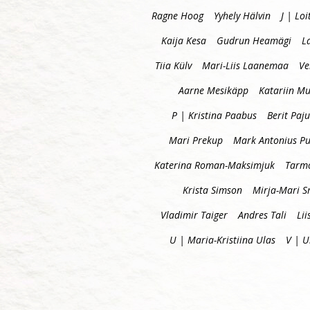
Ragne Hoog
Yyhely Hälvin
J | Loi
Kaija Kesa
Gudrun Heamägi
L
Tiia Külv
Mari-Liis Laanemaa
Ve
Aarne Mesikäpp
Katariin Mu
P | Kristina Paabus
Berit Paju
Mari Prekup
Mark Antonius P
Katerina Roman-Maksimjuk
Tarm
Krista Simson
Mirja-Mari S
Vladimir Taiger
Andres Tali
Lii
U | Maria-Kristiina Ulas
V | 