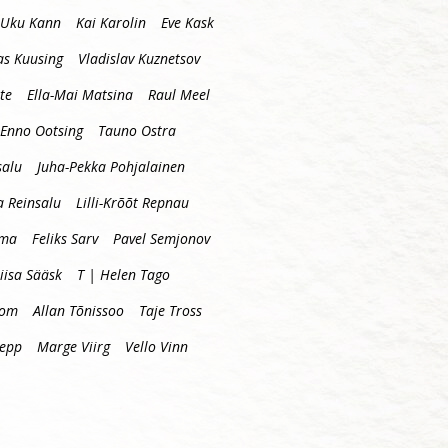
Uku Kann
Kai Karolin
Eve Kask
s Kuusing
Vladislav Kuznetsov
te
Ella-Mai Matsina
Raul Meel
Enno Ootsing
Tauno Ostra
salu
Juha-Pekka Pohjalainen
a Reinsalu
Lilli-Krõõt Repnau
mma
Feliks Sarv
Pavel Semjonov
iisa Sääsk
T | Helen Tago
oom
Allan Tõnissoo
Taje Tross
lepp
Marge Viirg
Vello Vinn