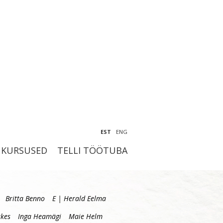
EST
ENG
KURSUSED
TELLI TÖÖTUBA
Britta Benno
E | Herald Eelma
kes
Inga Heamägi
Maie Helm