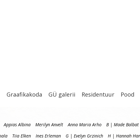
t
Graafikakoda
GÜ galerii
Residentuur
Pood
Appias Albina
Merilyn Anvelt
Anna Maria Arho
B | Made Balbat
hala
Tiia Elken
Ines Erleman
G | Evelyn Grzinich
H | Hannah Har